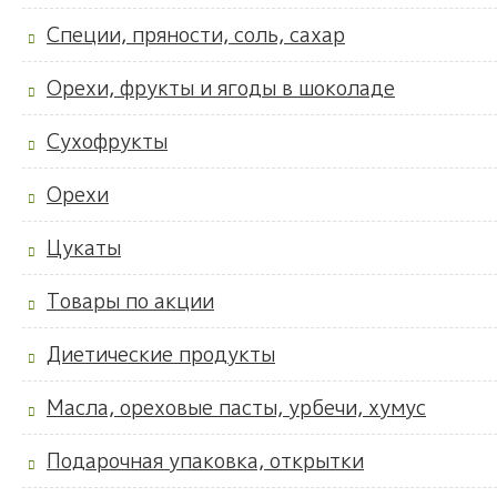
Специи, пряности, соль, сахар
Орехи, фрукты и ягоды в шоколаде
Сухофрукты
Орехи
Цукаты
Товары по акции
Диетические продукты
Масла, ореховые пасты, урбечи, хумус
Подарочная упаковка, открытки