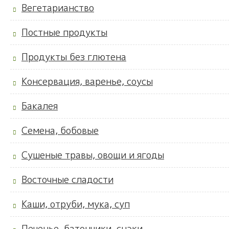
Вегетарианство
Постные продукты
Продукты без глютена
Консервация, варенье, соусы
Бакалея
Семена, бобовые
Сушеные травы, овощи и ягоды
Восточные сладости
Каши, отруби, мука, суп
Печенье, батончики, снэки