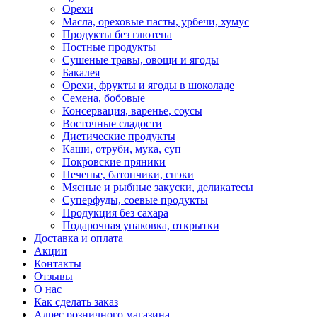
Орехи
Масла, ореховые пасты, урбечи, хумус
Продукты без глютена
Постные продукты
Сушеные травы, овощи и ягоды
Бакалея
Орехи, фрукты и ягоды в шоколаде
Семена, бобовые
Консервация, варенье, соусы
Восточные сладости
Диетические продукты
Каши, отруби, мука, суп
Покровские пряники
Печенье, батончики, снэки
Мясные и рыбные закуски, деликатесы
Суперфуды, соевые продукты
Продукция без сахара
Подарочная упаковка, открытки
Доставка и оплата
Акции
Контакты
Отзывы
О нас
Как сделать заказ
Адрес розничного магазина