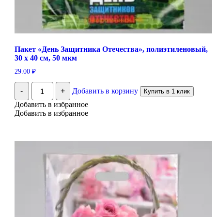
Пакет «День Защитника Отечества», полиэтиленовый,
30 х 40 см, 50 мкм
29.00
₽
Количество
-
+
Добавить в корзину
Купить в 1 клик
Пакет
"День
Добавить в избранное
Защитника
Добавить в избранное
Отечества",
полиэтиленовый,
30
х
40
см,
50
мкм