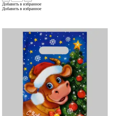
крафт,
Добавить в избранное
круглая
Добавить в избранное
ручка
24
х
14
х
28
см