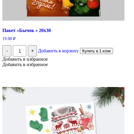
Пакет «Бычок » 20х30
19.00
₽
Количество
-
+
Добавить в корзину
Купить в 1 клик
Пакет
"Бычок
Добавить в избранное
"
Добавить в избранное
20х30