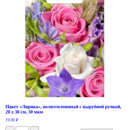
Пакет «Лирика», полиэтиленовый с вырубной ручкой,
20 х 30 см, 30 мкм
19.00
₽
Количество