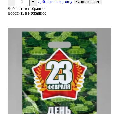
-
+
Добавить в корзину
Купить в 1 клик
Подарочная
фасовка
Добавить в избранное
развесных
Добавить в избранное
товаров
пакетик
с
ленточкой
(ПП)