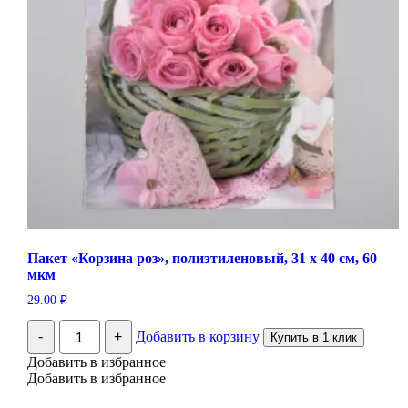
Пакет «Корзина роз», полиэтиленовый, 31 х 40 см, 60
мкм
29.00
₽
Количество
-
+
Добавить в корзину
Купить в 1 клик
Пакет
"Корзина
Добавить в избранное
роз",
Добавить в избранное
полиэтиленовый,
31