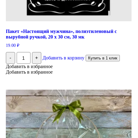
Пакет «Настоящий мужчина», полиэтиленовый с
вырубной ручкой, 20 х 30 см, 30 мк
19.00
₽
Количество
-
+
Добавить в корзину
Купить в 1 клик
Пакет
"Настоящий
Добавить в избранное
мужчина",
Добавить в избранное
полиэтиленовый
с
вырубной
ручкой,
20
х
30
см,
30
мк