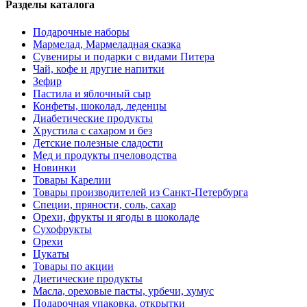
Разделы каталога
Подарочные наборы
Мармелад, Мармеладная сказка
Сувениры и подарки с видами Питера
Чай, кофе и другие напитки
Зефир
Пастила и яблочный сыр
Конфеты, шоколад, леденцы
Диабетические продукты
Хрустила с сахаром и без
Детские полезные сладости
Мед и продукты пчеловодства
Новинки
Товары Карелии
Товары производителей из Санкт-Петербурга
Специи, пряности, соль, сахар
Орехи, фрукты и ягоды в шоколаде
Сухофрукты
Орехи
Цукаты
Товары по акции
Диетические продукты
Масла, ореховые пасты, урбечи, хумус
Подарочная упаковка, открытки