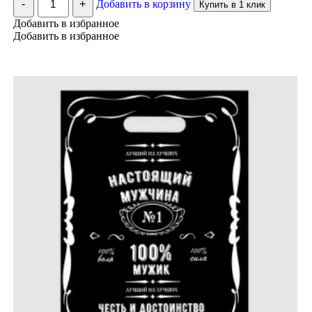
-
+
Добавить в корзину
Купить в 1 клик
Пакет
"Лирика",
Добавить в избранное
полиэтиленовый
Добавить в избранное
с
вырубной
ручкой,
20
х
30
см,
30
мкм