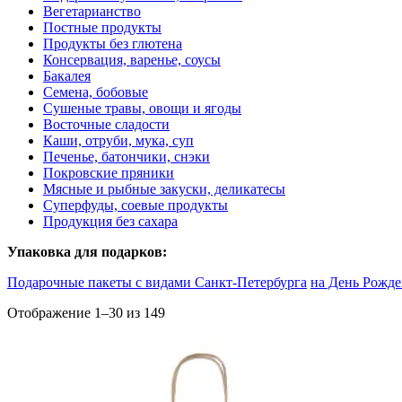
Вегетарианство
Постные продукты
Продукты без глютена
Консервация, варенье, соусы
Бакалея
Семена, бобовые
Сушеные травы, овощи и ягоды
Восточные сладости
Каши, отруби, мука, суп
Печенье, батончики, снэки
Покровские пряники
Мясные и рыбные закуски, деликатесы
Суперфуды, соевые продукты
Продукция без сахара
Упаковка для подарков:
Подарочные пакеты с видами Санкт-Петербурга
на День Рожд
Отображение 1–30 из 149