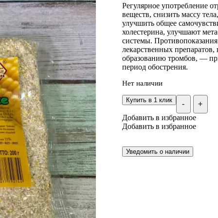
Регулярное употребление о
пользователей
веществ, снизить массу тел
улучшить общее самочувств
холестерина, улучшают мет
системы. Противопоказания
лекарственных препаратов,
образованию тромбов, — при
период обострения.
Нет наличии
Купить в 1 клик
-
+
Добавить в избранное
Добавить в избранное