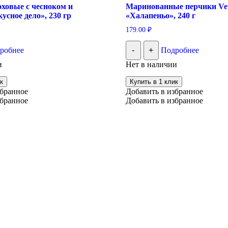
ховые с чесноком и
Маринованные перчики Ve
усное дело», 230 гр
«Халапеньо», 240 г
179.00
₽
робнее
-
+
Подробнее
и
Нет в наличии
к
Купить в 1 клик
збранное
Добавить в избранное
збранное
Добавить в избранное