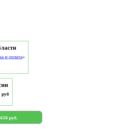
бласти
ка и оплата
»
сии
9 руб
650 руб.