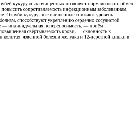
трубей кукурузных очищенных позволяет нормализовать обмен
а, повысить сопротивляемость инфекционным заболеваниям,
ие. Отруби кукурузные очищенные снижают уровень
аболизм, способствуют укреплению сердечно-сосудистой
: — индивидуальная непереносимость, — приём
 повышенная свёртываемость крови, — склонность к
 колитах, язвенной болезни желудка и 12-перстной кишки в