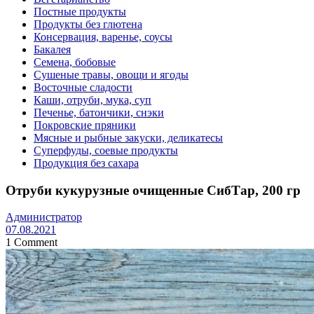
Постные продукты
Продукты без глютена
Консервация, варенье, соусы
Бакалея
Семена, бобовые
Сушеные травы, овощи и ягоды
Восточные сладости
Каши, отруби, мука, суп
Печенье, батончики, снэки
Покровские пряники
Мясные и рыбные закуски, деликатесы
Суперфуды, соевые продукты
Продукция без сахара
Отруби кукурузные очищенные СибТар, 200 гр
Администратор
07.08.2021
1 Comment