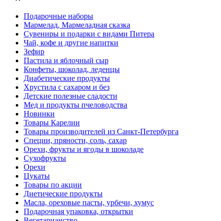
Подарочные наборы
Мармелад, Мармеладная сказка
Сувениры и подарки с видами Питера
Чай, кофе и другие напитки
Зефир
Пастила и яблочный сыр
Конфеты, шоколад, леденцы
Диабетические продукты
Хрустила с сахаром и без
Детские полезные сладости
Мед и продукты пчеловодства
Новинки
Товары Карелии
Товары производителей из Санкт-Петербурга
Специи, пряности, соль, сахар
Орехи, фрукты и ягоды в шоколаде
Сухофрукты
Орехи
Цукаты
Товары по акции
Диетические продукты
Масла, ореховые пасты, урбечи, хумус
Подарочная упаковка, открытки
Вегетарианство