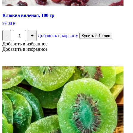
Клюква вяленая, 100 гр
99.00
₽
Количество
-
+
Добавить в корзину
Купить в 1 клик
Клюква
вяленая,
Добавить в избранное
100
Добавить в избранное
гр