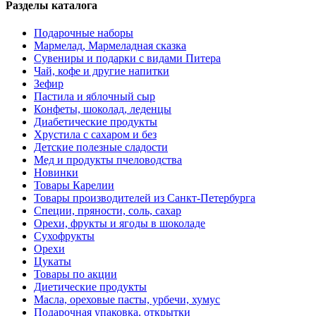
Разделы каталога
Подарочные наборы
Мармелад, Мармеладная сказка
Сувениры и подарки с видами Питера
Чай, кофе и другие напитки
Зефир
Пастила и яблочный сыр
Конфеты, шоколад, леденцы
Диабетические продукты
Хрустила с сахаром и без
Детские полезные сладости
Мед и продукты пчеловодства
Новинки
Товары Карелии
Товары производителей из Санкт-Петербурга
Специи, пряности, соль, сахар
Орехи, фрукты и ягоды в шоколаде
Сухофрукты
Орехи
Цукаты
Товары по акции
Диетические продукты
Масла, ореховые пасты, урбечи, хумус
Подарочная упаковка, открытки