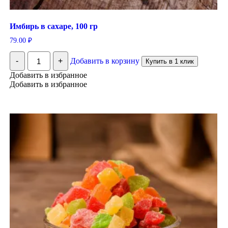
Имбирь в сахаре, 100 гр
79.00
₽
Количество
-
+
Добавить в корзину
Купить в 1 клик
Имбирь
в
Добавить в избранное
сахаре,
Добавить в избранное
100
гр