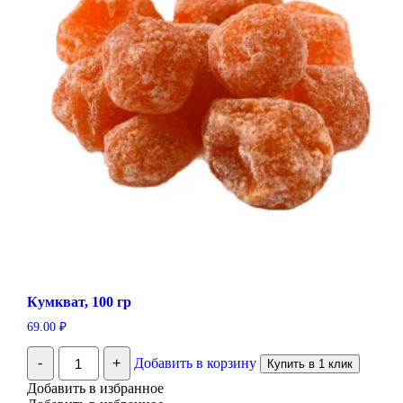
Кумкват, 100 гр
69.00
₽
Количество
-
+
Добавить в корзину
Купить в 1 клик
Кумкват,
100
Добавить в избранное
гр