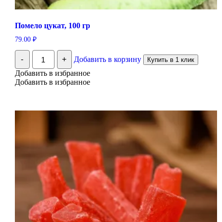
Помело цукат, 100 гр
79.00
₽
Количество
-
+
Добавить в корзину
Купить в 1 клик
Помело
цукат,
Добавить в избранное
100
Добавить в избранное
гр