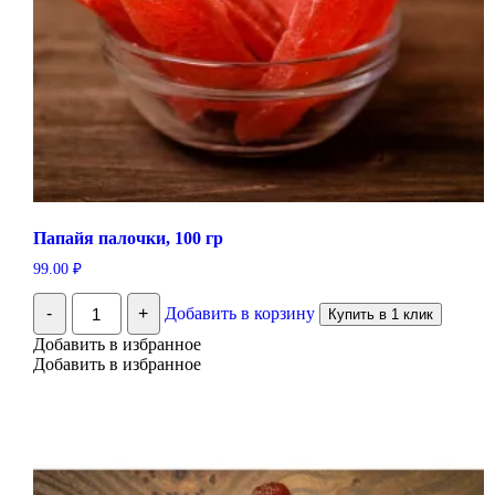
Папайя палочки, 100 гр
99.00
₽
Количество
-
+
Добавить в корзину
Купить в 1 клик
Папайя
палочки,
Добавить в избранное
100
Добавить в избранное
гр