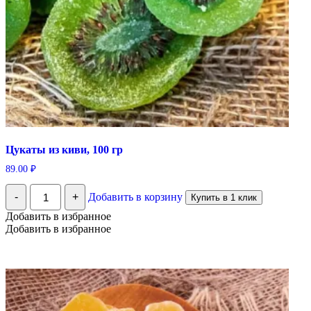
Цукаты из киви, 100 гр
89.00
₽
Количество
-
+
Добавить в корзину
Купить в 1 клик
Цукаты
из
Добавить в избранное
киви,
Добавить в избранное
100
гр