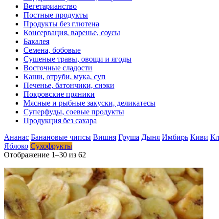
Вегетарианство
Постные продукты
Продукты без глютена
Консервация, варенье, соусы
Бакалея
Семена, бобовые
Сушеные травы, овощи и ягоды
Восточные сладости
Каши, отруби, мука, суп
Печенье, батончики, снэки
Покровские пряники
Мясные и рыбные закуски, деликатесы
Суперфуды, соевые продукты
Продукция без сахара
Ананас
Банановые чипсы
Вишня
Груша
Дыня
Имбирь
Киви
Кл
Яблоко
Сухофрукты
Отображение 1–30 из 62