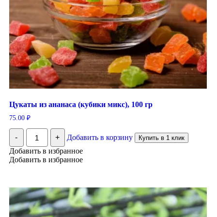
Цукаты из ананаса (кубики микс), 100 гр
75.00
₽
Количество
-
+
Добавить в корзину
Купить в 1 клик
Цукаты
из
Добавить в избранное
ананаса
Добавить в избранное
(кубики
микс),
100
гр