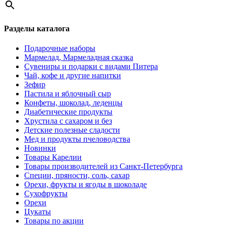
Разделы каталога
Подарочные наборы
Мармелад, Мармеладная сказка
Сувениры и подарки с видами Питера
Чай, кофе и другие напитки
Зефир
Пастила и яблочный сыр
Конфеты, шоколад, леденцы
Диабетические продукты
Хрустила с сахаром и без
Детские полезные сладости
Мед и продукты пчеловодства
Новинки
Товары Карелии
Товары производителей из Санкт-Петербурга
Специи, пряности, соль, сахар
Орехи, фрукты и ягоды в шоколаде
Сухофрукты
Орехи
Цукаты
Товары по акции