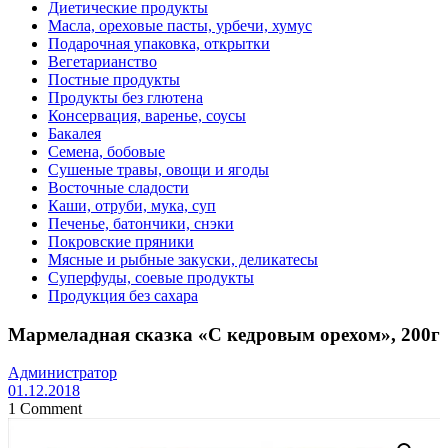
Диетические продукты
Масла, ореховые пасты, урбечи, хумус
Подарочная упаковка, открытки
Вегетарианство
Постные продукты
Продукты без глютена
Консервация, варенье, соусы
Бакалея
Семена, бобовые
Сушеные травы, овощи и ягоды
Восточные сладости
Каши, отруби, мука, суп
Печенье, батончики, снэки
Покровские пряники
Мясные и рыбные закуски, деликатесы
Суперфуды, соевые продукты
Продукция без сахара
Мармеладная сказка «С кедровым орехом», 200г
Администратор
01.12.2018
1 Comment