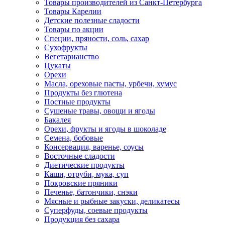
Товары производителей из Санкт-Петербурга
Товары Карелии
Детские полезные сладости
Товары по акции
Специи, пряности, соль, сахар
Сухофрукты
Вегетарианство
Цукаты
Орехи
Масла, ореховые пасты, урбечи, хумус
Продукты без глютена
Постные продукты
Сушеные травы, овощи и ягоды
Бакалея
Орехи, фрукты и ягоды в шоколаде
Семена, бобовые
Консервация, варенье, соусы
Восточные сладости
Диетические продукты
Каши, отруби, мука, суп
Покровские пряники
Печенье, батончики, снэки
Мясные и рыбные закуски, деликатесы
Суперфуды, соевые продукты
Продукция без сахара