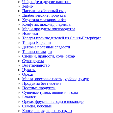
Чай, кофе и другие напитки
Зефир
Пастила и яблочный сыр
Диабетические продукты
Хрустила с сахаром и без
Конфеты, шоколад, леденцы
Мед и продукты пчеловодства
Новинки
Товары производителей из Санкт-Петербурга
Товары Карелии
Детские полезные сладости
Товары по акции
Специи, пряности, соль, сахар
Сухофрукты
Вегетарианство
Цукаты
Орехи
Масла, ореховые пасты, урбечи, хумус
Продукты без глютена
Постные продукты
Сушеные травы, овощи и ягоды
Бакалея
Орехи, фрукты и ягоды в шоколаде
Семена, бобовые
Консервация, варенье, соусы