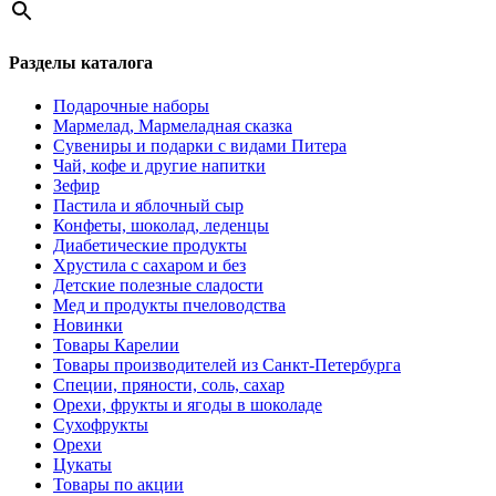
Разделы каталога
Подарочные наборы
Мармелад, Мармеладная сказка
Сувениры и подарки с видами Питера
Чай, кофе и другие напитки
Зефир
Пастила и яблочный сыр
Конфеты, шоколад, леденцы
Диабетические продукты
Хрустила с сахаром и без
Детские полезные сладости
Мед и продукты пчеловодства
Новинки
Товары Карелии
Товары производителей из Санкт-Петербурга
Специи, пряности, соль, сахар
Орехи, фрукты и ягоды в шоколаде
Сухофрукты
Орехи
Цукаты
Товары по акции