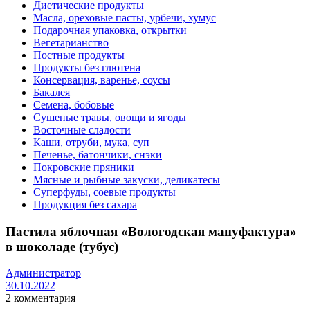
Диетические продукты
Масла, ореховые пасты, урбечи, хумус
Подарочная упаковка, открытки
Вегетарианство
Постные продукты
Продукты без глютена
Консервация, варенье, соусы
Бакалея
Семена, бобовые
Сушеные травы, овощи и ягоды
Восточные сладости
Каши, отруби, мука, суп
Печенье, батончики, снэки
Покровские пряники
Мясные и рыбные закуски, деликатесы
Суперфуды, соевые продукты
Продукция без сахара
Пастила яблочная «Вологодская мануфактура»
в шоколаде (тубус)
Администратор
30.10.2022
2 комментария