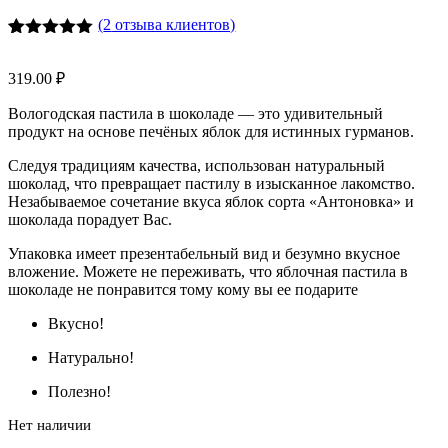
(
2
отзыва клиентов)
Рейтинг
4
5.00
из 5
319.00
₽
на основе
опроса
Вологодская пастила в шоколаде — это удивительный
пользователей
продукт на основе печёных яблок для истинных гурманов.
Следуя традициям качества, использован натуральный
шоколад, что превращает пастилу в изысканное лакомство.
Незабываемое сочетание вкуса яблок сорта «Антоновка» и
шоколада порадует Вас.
Упаковка имеет презентабельный вид и безумно вкусное
вложение. Можете не переживать, что яблочная пастила в
шоколаде не понравится тому кому вы ее подарите
Вкусно!
Натурально!
Полезно!
Нет наличии