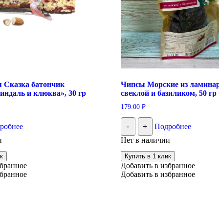
 Сказка батончик
Чипсы Морские из ламинар
ндаль и клюква», 30 гр
свеклой и базиликом, 50 гр
179.00
₽
робнее
-
+
Подробнее
и
Нет в наличии
к
Купить в 1 клик
збранное
Добавить в избранное
збранное
Добавить в избранное