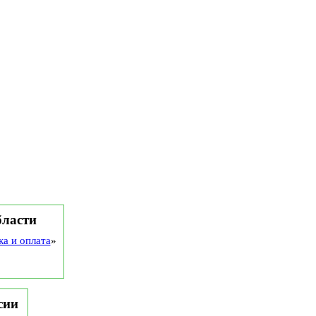
бласти
ка и оплата
»
сии