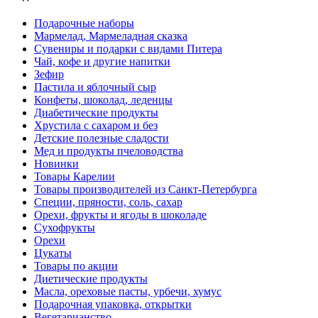
Подарочные наборы
Мармелад, Мармеладная сказка
Сувениры и подарки с видами Питера
Чай, кофе и другие напитки
Зефир
Пастила и яблочный сыр
Конфеты, шоколад, леденцы
Диабетические продукты
Хрустила с сахаром и без
Детские полезные сладости
Мед и продукты пчеловодства
Новинки
Товары Карелии
Товары производителей из Санкт-Петербурга
Специи, пряности, соль, сахар
Орехи, фрукты и ягоды в шоколаде
Сухофрукты
Орехи
Цукаты
Товары по акции
Диетические продукты
Масла, ореховые пасты, урбечи, хумус
Подарочная упаковка, открытки
Вегетарианство