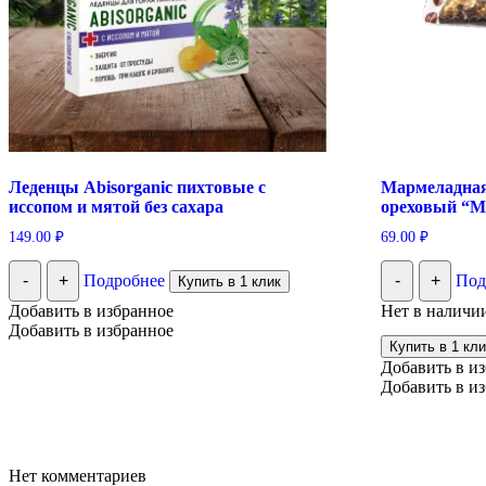
Леденцы Abisorganic пихтовые с
Мармеладная
иссопом и мятой без сахара
ореховый “Ми
149.00
₽
69.00
₽
-
+
Подробнее
-
+
Под
Купить в 1 клик
Добавить в избранное
Нет в наличи
Добавить в избранное
Купить в 1 кли
Добавить в и
Добавить в и
Нет комментариев