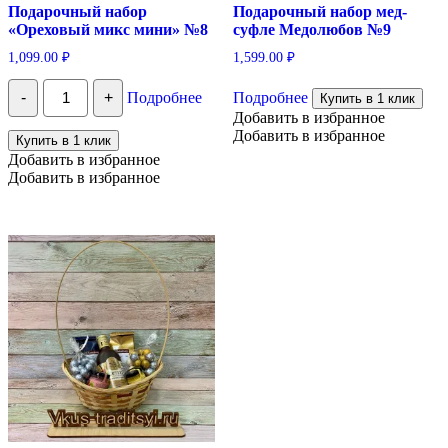
Подарочный набор
Подарочный набор мед-
«Ореховый микс мини» №8
суфле Медолюбов №9
1,099.00
₽
1,599.00
₽
Количество
-
+
Подробнее
Подробнее
Купить в 1 клик
Подарочный
набор
Добавить в избранное
"Ореховый
Добавить в избранное
Купить в 1 клик
микс
Добавить в избранное
мини"
Добавить в избранное
№8