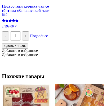
Подарочная корзина чая со
сбитнем «За чашечкой чая»
№2
Оценка
2,999.00
₽
5.00
из 5
Количество
-
+
Подробнее
Подарочная
корзина
чая
Купить в 1 клик
со
Добавить в избранное
сбитнем
Добавить в избранное
"За
чашечкой
чая"
№2
Похожие товары