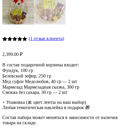
(
1
отзыв клиента)
Рейтинг
2
5.00
из 5
2,399.00
₽
на основе
опроса
пользователей
В состав подарочной корзины входит: ⠀
Фундук, 100 гр ⠀
Белевский зефир, 250 гр ⠀
Мед суфле Медолюбов, 40 гр — 2 шт ⠀
Мармелад Мармеладная сказка, 300 гр ⠀
Смоква без сахара, 30 гр — 2 шт
+ Упаковка (🎀 цвет ленты на ваш выбор)
Любая тематическая наклейка в подарок 🎁
Состав набора может меняться в зависимости от наличия
товара на складе.