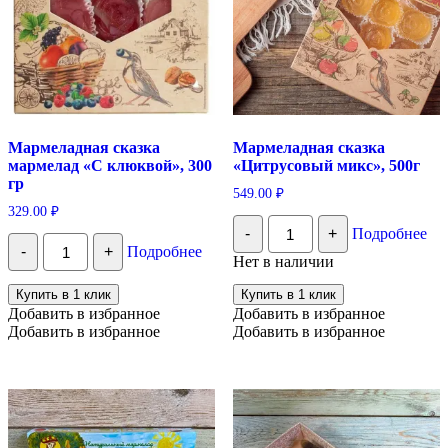
Мармеладная сказка
Мармеладная сказка
мармелад «С клюквой», 300
«Цитрусовый микс», 500г
гр
549.00
₽
329.00
₽
Количество
-
+
Подробнее
Мармеладная
Количество
-
+
Подробнее
сказка
Мармеладная
Нет в наличии
"Цитрусовый
сказка
микс",
мармелад
Купить в 1 клик
Купить в 1 клик
500г
«С
Добавить в избранное
Добавить в избранное
клюквой»,
Добавить в избранное
Добавить в избранное
300
гр