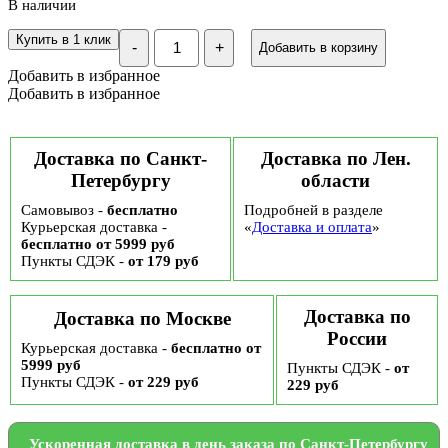
В наличии
Количество
Купить в 1 клик
-
+
Добавить в корзину
Подарочная
корзина
Добавить в избранное
Учителю
Добавить в избранное
"Вкус
и
польза",
№
Доставка по Санкт-
Доставка по Лен.
12
Петербургу
области
Самовывоз -
бесплатно
Подробней в разделе
Курьерская доставка -
«
Доставка и оплата
»
бесплатно от 5999 руб
Пункты СДЭК -
от 179 руб
Доставка по
Доставка по Москве
России
Курьерская доставка -
бесплатно от
5999 руб
Пункты СДЭК -
от
Пункты СДЭК -
от 229 руб
229 руб
Ускоренная доставка в день заказа по Санкт-Петербургу