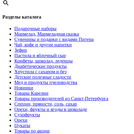
Разделы каталога
Подарочные наборы
Мармелад, Мармеладная сказка
Сувениры и подарки с видами Питера
Чай, кофе и другие напитки
Зефир
Пастила и яблочный сыр
Конфеты, шоколад, леденцы
Диабетические продукты
Хрустила с сахаром и без
Детские полезные сладости
Мед и продукты пчеловодства
Новинки
Товары Карелии
Товары производителей из Санкт-Петербурга
Специи, пряности, соль, сахар
Орехи, фрукты и ягоды в шоколаде
Сухофрукты
Орехи
Цукаты
Товары по акции