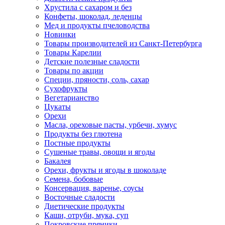
Хрустила с сахаром и без
Конфеты, шоколад, леденцы
Мед и продукты пчеловодства
Новинки
Товары производителей из Санкт-Петербурга
Товары Карелии
Детские полезные сладости
Товары по акции
Специи, пряности, соль, сахар
Сухофрукты
Вегетарианство
Цукаты
Орехи
Масла, ореховые пасты, урбечи, хумус
Продукты без глютена
Постные продукты
Сушеные травы, овощи и ягоды
Бакалея
Орехи, фрукты и ягоды в шоколаде
Семена, бобовые
Консервация, варенье, соусы
Восточные сладости
Диетические продукты
Каши, отруби, мука, суп
Покровские пряники