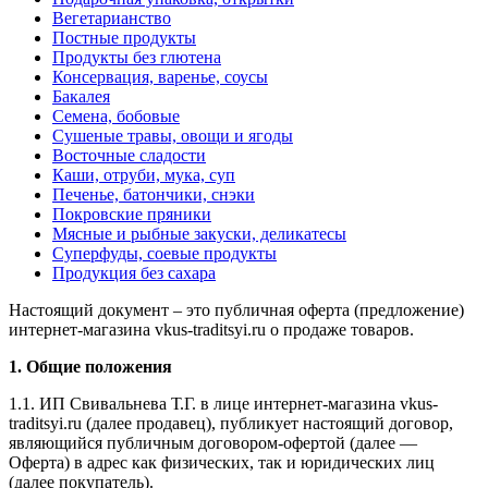
Вегетарианство
Постные продукты
Продукты без глютена
Консервация, варенье, соусы
Бакалея
Семена, бобовые
Сушеные травы, овощи и ягоды
Восточные сладости
Каши, отруби, мука, суп
Печенье, батончики, снэки
Покровские пряники
Мясные и рыбные закуски, деликатесы
Суперфуды, соевые продукты
Продукция без сахара
Настоящий документ – это публичная оферта (предложение)
интернет-магазина vkus-traditsyi.ru о продаже товаров.
1. Общие положения
1.1. ИП Свивальнева Т.Г. в лице интернет-магазина vkus-
traditsyi.ru (далее продавец), публикует настоящий договор,
являющийся публичным договором-офертой (далее —
Оферта) в адрес как физических, так и юридических лиц
(далее покупатель).