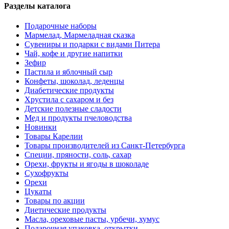
Разделы каталога
Подарочные наборы
Мармелад, Мармеладная сказка
Сувениры и подарки с видами Питера
Чай, кофе и другие напитки
Зефир
Пастила и яблочный сыр
Конфеты, шоколад, леденцы
Диабетические продукты
Хрустила с сахаром и без
Детские полезные сладости
Мед и продукты пчеловодства
Новинки
Товары Карелии
Товары производителей из Санкт-Петербурга
Специи, пряности, соль, сахар
Орехи, фрукты и ягоды в шоколаде
Сухофрукты
Орехи
Цукаты
Товары по акции
Диетические продукты
Масла, ореховые пасты, урбечи, хумус
Подарочная упаковка, открытки