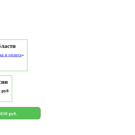
бласти
ка и оплата
»
сии
9 руб
650 руб.