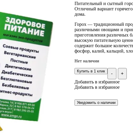
Питательный и сытный горо
пользователей
Отличный вариант горячего 
дома.
Горох — традиционный прод
различными овощами и прип
приготовления различных блю
высокую питательную ценнос
содержит большое количеств
фосфор, калий, кальций, хл
Нет наличии
Купить в 1 клик
-
+
Добавить в избранное
Добавить в избранное