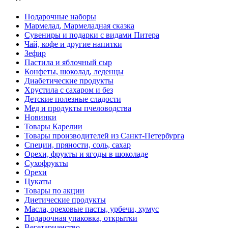
Подарочные наборы
Мармелад, Мармеладная сказка
Сувениры и подарки с видами Питера
Чай, кофе и другие напитки
Зефир
Пастила и яблочный сыр
Конфеты, шоколад, леденцы
Диабетические продукты
Хрустила с сахаром и без
Детские полезные сладости
Мед и продукты пчеловодства
Новинки
Товары Карелии
Товары производителей из Санкт-Петербурга
Специи, пряности, соль, сахар
Орехи, фрукты и ягоды в шоколаде
Сухофрукты
Орехи
Цукаты
Товары по акции
Диетические продукты
Масла, ореховые пасты, урбечи, хумус
Подарочная упаковка, открытки
Вегетарианство