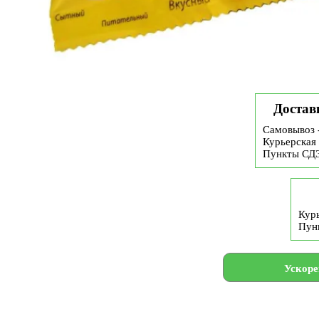
Достав
Самовывоз 
Курьерская 
Пункты СД
Курь
Пун
Ускоре