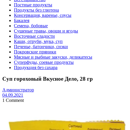
Постные продукты
Продукты без глютена
Консервация, варенье, соусы
Бакалея
Семена, бобовые
Сушеные травы, овощи и ягоды
Восточные сладости
Каши, отруби, мука, суп
Печенье, батончики, снэки
Покровские пряники
Мясные и рыбные закуски, деликатесы
Суперфуды, соевые продукты
Продукция без сахара
Суп гороховый Вкусное Дело, 28 гр
Администратор
04.09.2021
1 Comment