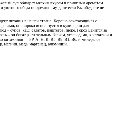
ховый суп обладает мягким вкусом и приятным ароматом.
и уютного обеда по-домашнему, даже если Вы обедаете не
укт питания в нашей стране. Хорошо сочетающийся с
равами, он широко используется в кулинарии для
д – супов, каш, салатов, паштетов, пюре. Горох ценится за
ть – он богат растительным белком, углеводами, клетчаткой и
о витаминов — РР, А, Н, К, B5, B9, B1, B6, и минералов –
ор, магний, медь, марганец, алюминий.