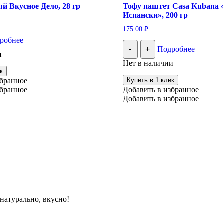
й Вкусное Дело, 28 гр
Тофу паштет Casa Kubana 
Испански», 200 гр
175.00
₽
робнее
-
+
Подробнее
и
Нет в наличии
к
збранное
Купить в 1 клик
збранное
Добавить в избранное
Добавить в избранное
натурально, вкусно!