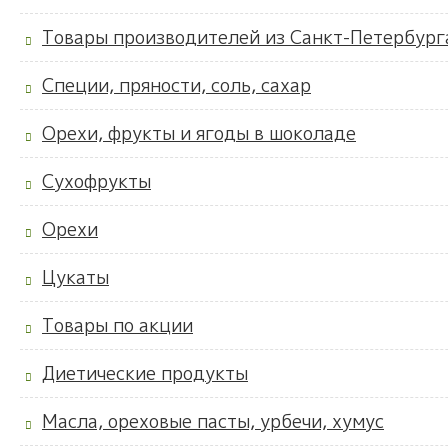
Товары производителей из Санкт-Петербург
Специи, пряности, соль, сахар
Орехи, фрукты и ягоды в шоколаде
Сухофрукты
Орехи
Цукаты
Товары по акции
Диетические продукты
Масла, ореховые пасты, урбечи, хумус