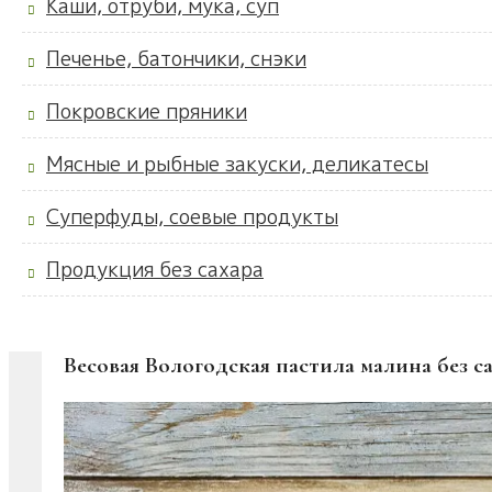
Каши, отруби, мука, суп
Печенье, батончики, снэки
Покровские пряники
Мясные и рыбные закуски, деликатесы
Суперфуды, соевые продукты
Продукция без сахара
Весовая Вологодская пастила малина без са