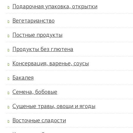
Подарочная упаковка, открытки
Вегетарианство
Постные продукты
Продукты без глютена
Консервация, варенье, соусы
Бакалея
Семена, бобовые
Сушеные травы, овощи и ягоды
Восточные сладости