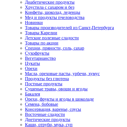
Диабетические продукты
Хрустила с сахаром и без
Конфеты, шоколад, леденцы
Мед и продукты пчеловодства
Новинки
Товары производителей из Санкт-Петербурга
Товары Карелии
Детские полезные сладости
Товары по акции
Специи, пряности, соль, сахар
Сухофрукты
Вегетарианство
Цукаты
Орехи
Масла, ореховые пасты, урбечи, хумус
Продукты без глютена
Постные продукты
Сушеные травы, овощи и ягоды
Бакалея
Орехи, фрукты и ягоды в шоколаде
Семена, бобовые
Консервация, варенье, соусы
Восточные сладости
Диетические продукты
Каши, отруби, мука, суп