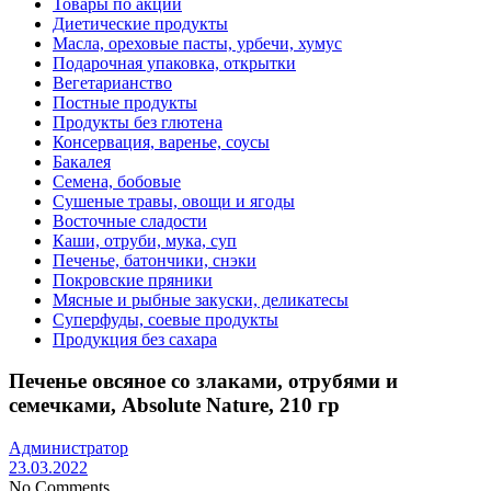
Товары по акции
Диетические продукты
Масла, ореховые пасты, урбечи, хумус
Подарочная упаковка, открытки
Вегетарианство
Постные продукты
Продукты без глютена
Консервация, варенье, соусы
Бакалея
Семена, бобовые
Сушеные травы, овощи и ягоды
Восточные сладости
Каши, отруби, мука, суп
Печенье, батончики, снэки
Покровские пряники
Мясные и рыбные закуски, деликатесы
Суперфуды, соевые продукты
Продукция без сахара
Печенье овсяное со злаками, отрубями и
семечками, Absolute Nature, 210 гр
Администратор
23.03.2022
No Comments