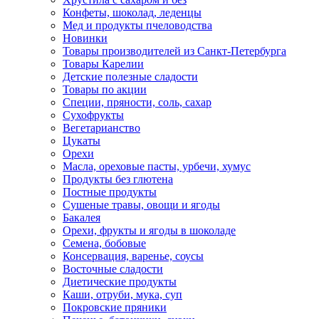
Конфеты, шоколад, леденцы
Мед и продукты пчеловодства
Новинки
Товары производителей из Санкт-Петербурга
Товары Карелии
Детские полезные сладости
Товары по акции
Специи, пряности, соль, сахар
Сухофрукты
Вегетарианство
Цукаты
Орехи
Масла, ореховые пасты, урбечи, хумус
Продукты без глютена
Постные продукты
Сушеные травы, овощи и ягоды
Бакалея
Орехи, фрукты и ягоды в шоколаде
Семена, бобовые
Консервация, варенье, соусы
Восточные сладости
Диетические продукты
Каши, отруби, мука, суп
Покровские пряники