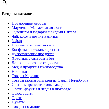
Разделы каталога
Подарочные наборы
Мармелад, Мармеладная сказка
Сувениры и подарки с видами Питера
Чай, кофе и другие напитки
Зефир
Пастила и яблочный сыр
Конфеты, шоколад, леденцы
Диабетические продукты
Хрустила с сахаром и без
Детские полезные сладости
Мед и продукты пчеловодства
Новинки
Товары Карелии
Товары производителей из Санкт-Петербурга
Специи, пряности, соль, сахар
Орехи, фрукты и ягоды в шоколаде
Сухофрукты
Орехи
Цукаты
Товары по акции