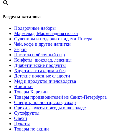
Разделы каталога
Подарочные наборы
Мармелад, Мармеладная сказка
Сувениры и подарки с видами Питера
Чай, кофе и другие напитки
Зефир
Пастила и яблочный сыр
Конфеты, шоколад, леденцы
Диабетические продукты
Хрустила с сахаром и без
Детские полезные сладости
Мед и продукты пчеловодства
Новинки
Товары Карелии
Товары производителей из Санкт-Петербурга
Специи, пряности, соль, сахар
Орехи, фрукты и ягоды в шоколаде
Сухофрукты
Орехи
Цукаты
Товары по акции