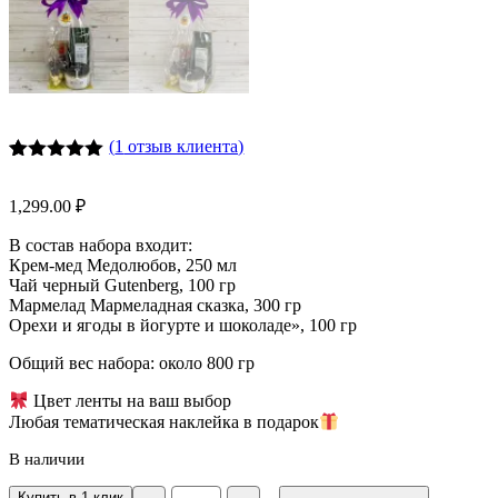
(
1
отзыв клиента)
Рейтинг
2
5.00
из 5
1,299.00
₽
на основе
опроса
В состав набора входит:
пользователей
Крем-мед Медолюбов, 250 мл
Чай черный Gutenberg, 100 гр
Мармелад Мармеладная сказка, 300 гр
Орехи и ягоды в йогурте и шоколаде», 100 гр
Общий вес набора: около 800 гр
Цвет ленты на ваш выбор
Любая тематическая наклейка в подарок
В наличии
Количество
Купить в 1 клик