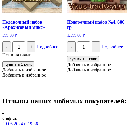
Подарочный набор
Подарочный набор №4, 600
«Арахисовый микс»
гр
599.00
₽
1,599.00
₽
Количество
Количество
-
+
Подробнее
-
+
Подробнее
Подарочный
Подарочный
набор
набор
Нет в наличии
"Арахисовый
№4,
Купить в 1 клик
микс"
600
Купить в 1 клик
Добавить в избранное
гр
Добавить в избранное
Добавить в избранное
Добавить в избранное
Отзывы наших любимых покупателей:
Софья
:
29.06.2024 в 19:36