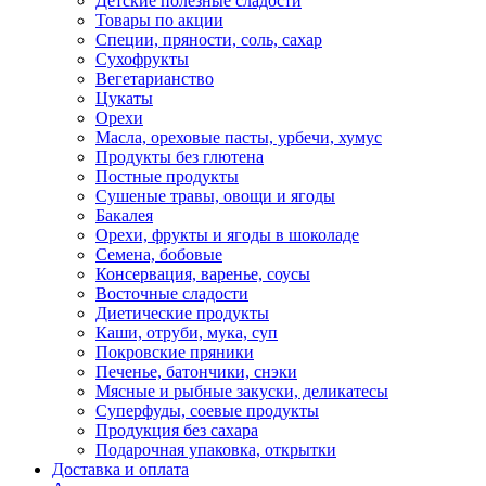
Детские полезные сладости
Товары по акции
Специи, пряности, соль, сахар
Сухофрукты
Вегетарианство
Цукаты
Орехи
Масла, ореховые пасты, урбечи, хумус
Продукты без глютена
Постные продукты
Сушеные травы, овощи и ягоды
Бакалея
Орехи, фрукты и ягоды в шоколаде
Семена, бобовые
Консервация, варенье, соусы
Восточные сладости
Диетические продукты
Каши, отруби, мука, суп
Покровские пряники
Печенье, батончики, снэки
Мясные и рыбные закуски, деликатесы
Суперфуды, соевые продукты
Продукция без сахара
Подарочная упаковка, открытки
Доставка и оплата