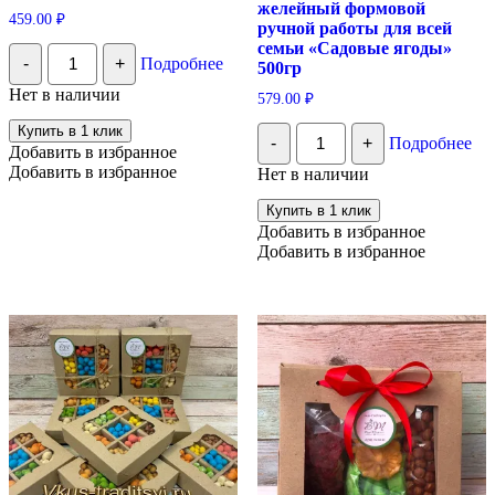
желейный формовой
459.00
₽
ручной работы для всей
семьи «Садовые ягоды»
Количество
-
+
Подробнее
Пастила
500гр
без
Нет в наличии
579.00
₽
сахара
"Микс"
Количество
Купить в 1 клик
в
-
+
Подробнее
Мармеладная
Добавить в избранное
подарочной
сказка/
Добавить в избранное
упаковке
Нет в наличии
Мармелад
натуральный
Купить в 1 клик
желейный
Добавить в избранное
формовой
Добавить в избранное
ручной
работы
для
всей
семьи
"Садовые
ягоды"
500гр