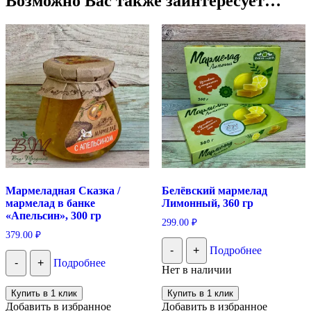
Возможно Вас также заинтересует…
Мармеладная Сказка /
Белёвский мармелад
мармелад в банке
Лимонный, 360 гр
«Апельсин», 300 гр
299.00
₽
379.00
₽
-
+
Подробнее
-
+
Подробнее
Нет в наличии
Купить в 1 клик
Купить в 1 клик
Добавить в избранное
Добавить в избранное