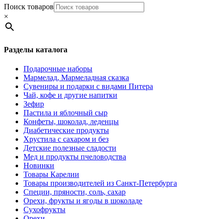
Поиск товаров
×
Разделы каталога
Подарочные наборы
Мармелад, Мармеладная сказка
Сувениры и подарки с видами Питера
Чай, кофе и другие напитки
Зефир
Пастила и яблочный сыр
Конфеты, шоколад, леденцы
Диабетические продукты
Хрустила с сахаром и без
Детские полезные сладости
Мед и продукты пчеловодства
Новинки
Товары Карелии
Товары производителей из Санкт-Петербурга
Специи, пряности, соль, сахар
Орехи, фрукты и ягоды в шоколаде
Сухофрукты
Орехи