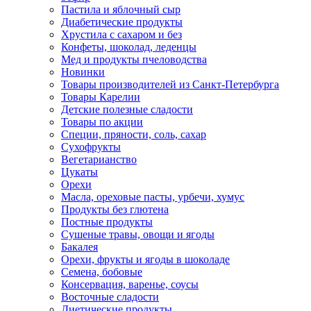
Пастила и яблочный сыр
Диабетические продукты
Хрустила с сахаром и без
Конфеты, шоколад, леденцы
Мед и продукты пчеловодства
Новинки
Товары производителей из Санкт-Петербурга
Товары Карелии
Детские полезные сладости
Товары по акции
Специи, пряности, соль, сахар
Сухофрукты
Вегетарианство
Цукаты
Орехи
Масла, ореховые пасты, урбечи, хумус
Продукты без глютена
Постные продукты
Сушеные травы, овощи и ягоды
Бакалея
Орехи, фрукты и ягоды в шоколаде
Семена, бобовые
Консервация, варенье, соусы
Восточные сладости
Диетические продукты