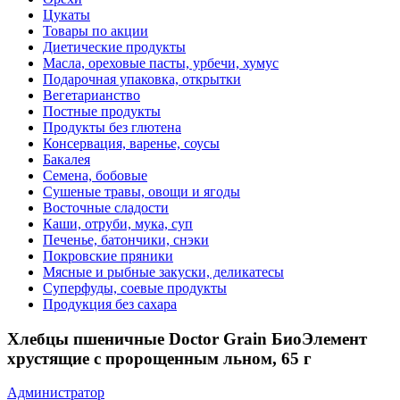
Цукаты
Товары по акции
Диетические продукты
Масла, ореховые пасты, урбечи, хумус
Подарочная упаковка, открытки
Вегетарианство
Постные продукты
Продукты без глютена
Консервация, варенье, соусы
Бакалея
Семена, бобовые
Сушеные травы, овощи и ягоды
Восточные сладости
Каши, отруби, мука, суп
Печенье, батончики, снэки
Покровские пряники
Мясные и рыбные закуски, деликатесы
Суперфуды, соевые продукты
Продукция без сахара
Хлебцы пшеничные Doctor Grain БиоЭлемент
хрустящие с пророщенным льном, 65 г
Администратор