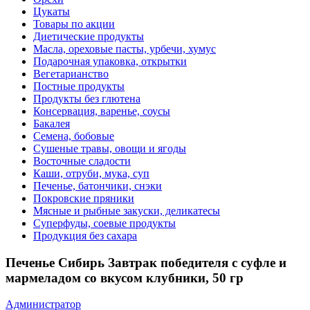
Цукаты
Товары по акции
Диетические продукты
Масла, ореховые пасты, урбечи, хумус
Подарочная упаковка, открытки
Вегетарианство
Постные продукты
Продукты без глютена
Консервация, варенье, соусы
Бакалея
Семена, бобовые
Сушеные травы, овощи и ягоды
Восточные сладости
Каши, отруби, мука, суп
Печенье, батончики, снэки
Покровские пряники
Мясные и рыбные закуски, деликатесы
Суперфуды, соевые продукты
Продукция без сахара
Печенье Сибирь Завтрак победителя с суфле и
мармеладом со вкусом клубники, 50 гр
Администратор