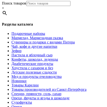
Поиск товаров
×
Разделы каталога
Подарочные наборы
Мармелад, Мармеладная сказка
Сувениры и подарки с видами Питера
Чай, кофе и другие напитки
Зефир
Пастила и яблочный сыр
Конфеты, шоколад, леденцы
Диабетические продукты
Хрустила с сахаром и без
Детские полезные сладости
Мед и продукты пчеловодства
Новинки
Товары Карелии
Товары производителей из Санкт-Петербурга
Специи, пряности, соль, сахар
Орехи, фрукты и ягоды в шоколаде
Сухофрукты
Орехи