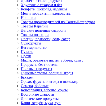
Диабетические продукты
Хрустила с сахаром и без
Конфеты, шоколад, леденцы
Мед и продукты пчеловодства
Новинки
Товары производителей из Санкт-Петербурга
Товары Карелии
Детские полезные сладости
Товары по акции
Специи, пряности, соль, сахар
Сухофрукты
Вегетарианство
Цукаты
Орехи
Масла, ореховые пасты, урбечи, хумус
Продукты без глютена
Постные продукты
Сушеные травы, овощи и ягоды
Бакалея
Орехи, фрукты и ягоды в шоколаде
Семена, бобовые
Консервация, варенье, соусы
Восточные сладости
Диетические продукты
Каши, отруби, мука, суп