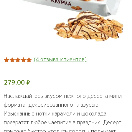
(
4
отзыва клиентов)
Рейтинг
8
5.00
из 5
на основе
279.00
₽
опроса
пользователей
Наслаждайтесь вкусом нежного десерта мини–
формата, декорированного глазурью.
Изысканные нотки карамели и шоколада
превратят любое чаепитие в праздник. Десерт
поможет быстро утолить голод и поднимет