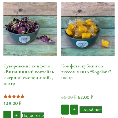
Суворовские конфеты
Конфеты кубики со
«Витаминный коктейль
вкусом манго “Sogdiana”,
с черной смородиной»,
100 гр
100 гр
Первоначальная
Текущая
65.00
₽
62.00
₽
цена
цена:
Оценка
139.00
₽
5.00
составляла
62.00 ₽.
Подробнее
-
+
из 5
65.00 ₽.
Подробнее
-
+