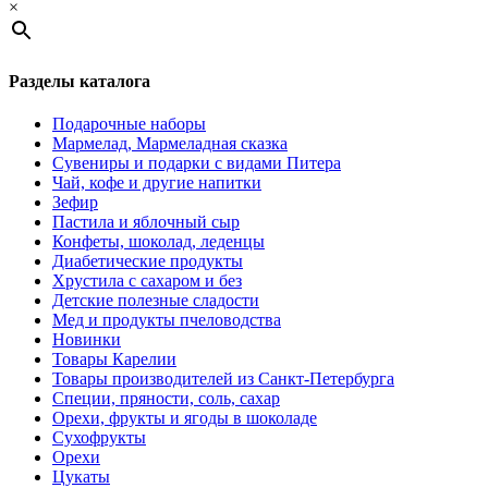
×
Разделы каталога
Подарочные наборы
Мармелад, Мармеладная сказка
Сувениры и подарки с видами Питера
Чай, кофе и другие напитки
Зефир
Пастила и яблочный сыр
Конфеты, шоколад, леденцы
Диабетические продукты
Хрустила с сахаром и без
Детские полезные сладости
Мед и продукты пчеловодства
Новинки
Товары Карелии
Товары производителей из Санкт-Петербурга
Специи, пряности, соль, сахар
Орехи, фрукты и ягоды в шоколаде
Сухофрукты
Орехи
Цукаты