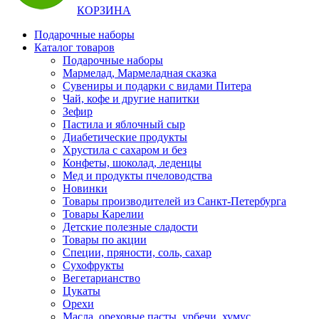
КОРЗИНА
Подарочные наборы
Каталог товаров
Подарочные наборы
Мармелад, Мармеладная сказка
Сувениры и подарки с видами Питера
Чай, кофе и другие напитки
Зефир
Пастила и яблочный сыр
Диабетические продукты
Хрустила с сахаром и без
Конфеты, шоколад, леденцы
Мед и продукты пчеловодства
Новинки
Товары производителей из Санкт-Петербурга
Товары Карелии
Детские полезные сладости
Товары по акции
Специи, пряности, соль, сахар
Сухофрукты
Вегетарианство
Цукаты
Орехи
Масла, ореховые пасты, урбечи, хумус