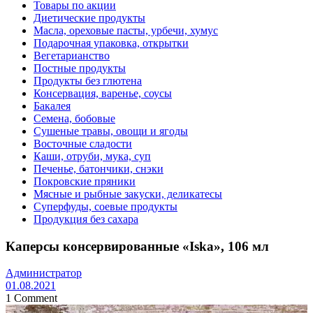
Товары по акции
Диетические продукты
Масла, ореховые пасты, урбечи, хумус
Подарочная упаковка, открытки
Вегетарианство
Постные продукты
Продукты без глютена
Консервация, варенье, соусы
Бакалея
Семена, бобовые
Сушеные травы, овощи и ягоды
Восточные сладости
Каши, отруби, мука, суп
Печенье, батончики, снэки
Покровские пряники
Мясные и рыбные закуски, деликатесы
Суперфуды, соевые продукты
Продукция без сахара
Каперсы консервированные «Iska», 106 мл
Администратор
01.08.2021
1 Comment