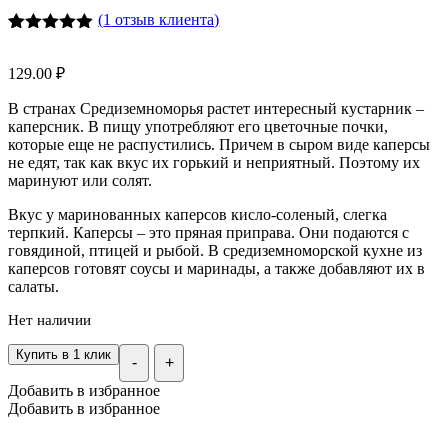
(
1
отзыв клиента)
Рейтинг
2
5.00
из 5
129.00
₽
на основе
опроса
В странах Средиземноморья растет интересный кустарник –
пользователей
каперсник. В пищу употребляют его цветочные почки,
которые еще не распустились. Причем в сыром виде каперсы
не едят, так как вкус их горький и неприятный. Поэтому их
маринуют или солят.
Вкус у маринованных каперсов кисло-соленый, слегка
терпкий. Каперсы – это пряная приправа. Они подаются с
говядиной, птицей и рыбой. В средиземноморской кухне из
каперсов готовят соусы и маринады, а также добавляют их в
салаты.
Нет наличии
Купить в 1 клик
-
+
Добавить в избранное
Добавить в избранное