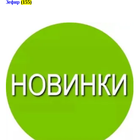
Зефир
(155)