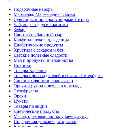
Подарочные наборы
Мармелад, Мармеладная сказка
Сувениры и подарки с видами Питера
Чай, кофе и другие напитки
Зефир
Пастила и яблочный сыр
Конфеты, шоколад, леденцы
Диабетические продукты
Хрустила с сахаром и без
Детские полезные сладости
Мед и продукты пчеловодства
Новинки
Товары Карелии
Товары производителей из Санкт-Петербурга
Специи, пряности, соль, сахар
Орехи, фрукты и ягоды в шоколаде
Сухофрукты
Орехи
Цукаты
Товары по акции
Диетические продукты
Масла, ореховые пасты, урбечи, хумус
Подарочная упаковка, открытки
Вегетарианство