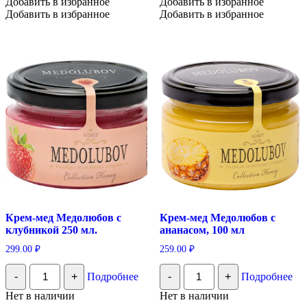
Добавить в избранное
Добавить в избранное
100
250
Добавить в избранное
Добавить в избранное
гр
мл
Крем-мед Медолюбов с
Крем-мед Медолюбов с
клубникой 250 мл.
ананасом, 100 мл
299.00
₽
259.00
₽
Количество
Количество
-
+
Подробнее
-
+
Подробнее
Крем-
Крем-
мед
мед
Нет в наличии
Нет в наличии
Медолюбов
Медолюбов