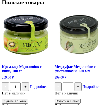
Похожие товары
Крем-мед Медолюбов с
Мед-суфле Медолюбов с
киви, 100 гр
фисташками, 250 мл
259.00
₽
299.00
₽
Количество
Количество
-
+
Подробнее
-
+
Подробнее
Крем-
Мед-
мед
суфле
Нет в наличии
Нет в наличии
Медолюбов
Медолюбов
с
с
Купить в 1 клик
Купить в 1 клик
киви,
фисташками,