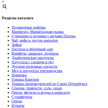
×
Разделы каталога
Подарочные наборы
Мармелад, Мармеладная сказка
Сувениры и подарки с видами Питера
Чай, кофе и другие напитки
Зефир
Пастила и яблочный сыр
Конфеты, шоколад, леденцы
Диабетические продукты
Хрустила с сахаром и без
Детские полезные сладости
Мед и продукты пчеловодства
Новинки
Товары Карелии
Товары производителей из Санкт-Петербурга
Специи, пряности, соль, сахар
Орехи, фрукты и ягоды в шоколаде
Сухофрукты
Орехи
Цукаты