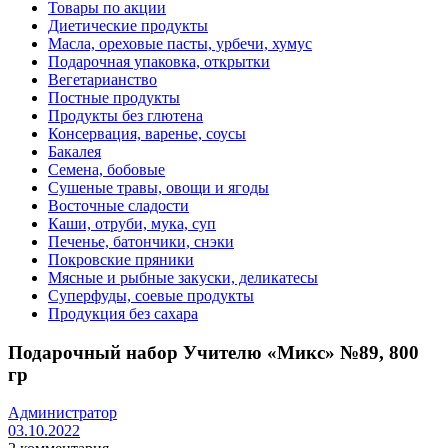
Товары по акции
Диетические продукты
Масла, ореховые пасты, урбечи, хумус
Подарочная упаковка, открытки
Вегетарианство
Постные продукты
Продукты без глютена
Консервация, варенье, соусы
Бакалея
Семена, бобовые
Сушеные травы, овощи и ягоды
Восточные сладости
Каши, отруби, мука, суп
Печенье, батончики, снэки
Покровские пряники
Мясные и рыбные закуски, деликатесы
Суперфуды, соевые продукты
Продукция без сахара
Подарочный набор Учителю «Микс» №89, 800
гр
Администратор
03.10.2022