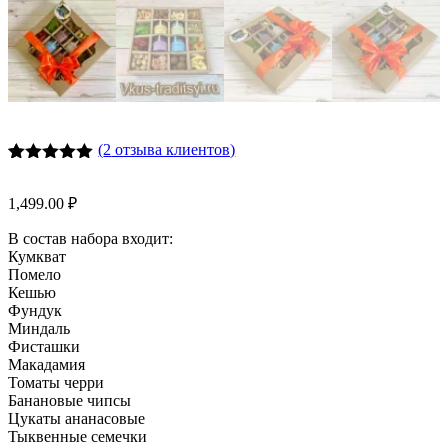
(
2
отзыва клиентов)
Рейтинг
4
5.00
из 5
1,499.00
₽
на основе
опроса
В состав набора входит:
пользователей
Кумкват
Помело
Кешью
Фундук
Миндаль
Фисташки
Макадамия
Томаты черри
Банановые чипсы
Цукаты ананасовые
Тыквенные семечки