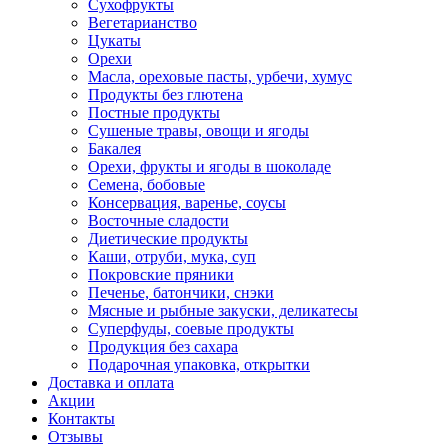
Сухофрукты
Вегетарианство
Цукаты
Орехи
Масла, ореховые пасты, урбечи, хумус
Продукты без глютена
Постные продукты
Сушеные травы, овощи и ягоды
Бакалея
Орехи, фрукты и ягоды в шоколаде
Семена, бобовые
Консервация, варенье, соусы
Восточные сладости
Диетические продукты
Каши, отруби, мука, суп
Покровские пряники
Печенье, батончики, снэки
Мясные и рыбные закуски, деликатесы
Суперфуды, соевые продукты
Продукция без сахара
Подарочная упаковка, открытки
Доставка и оплата
Акции
Контакты
Отзывы