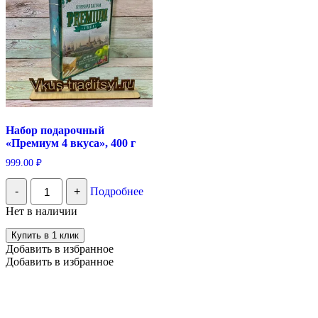
Набор подарочный
«Премиум 4 вкуса», 400 г
999.00
₽
Количество
-
+
Подробнее
Набор
подарочный
Нет в наличии
"Премиум
4
Купить в 1 клик
вкуса",
Добавить в избранное
400
Добавить в избранное
г