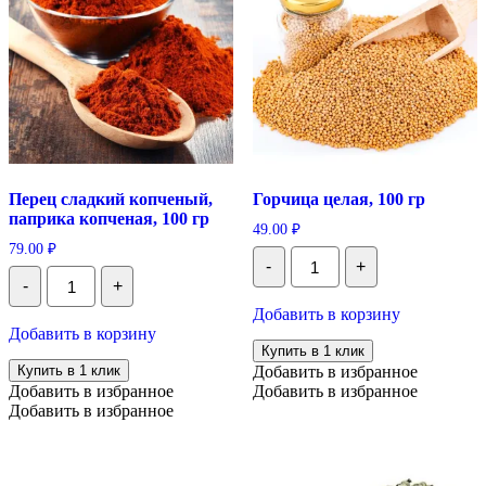
Перец сладкий копченый,
Горчица целая, 100 гр
паприка копченая, 100 гр
49.00
₽
79.00
₽
Количество
-
+
Горчица
Количество
-
+
целая,
Перец
100
сладкий
Добавить в корзину
гр
копченый,
Добавить в корзину
паприка
Купить в 1 клик
копченая,
Купить в 1 клик
Добавить в избранное
100
Добавить в избранное
Добавить в избранное
гр
Добавить в избранное