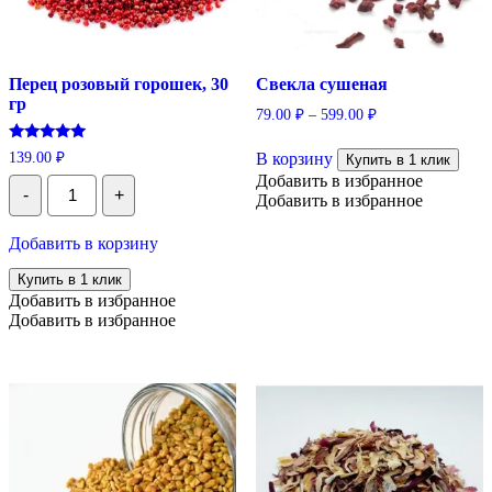
Перец розовый горошек, 30
Свекла сушеная
гр
79.00
₽
–
599.00
₽
Этот
Оценка
139.00
₽
В корзину
товар
Купить в 1 клик
5.00
имеет
Добавить в избранное
Количество
из 5
-
+
Перец
несколько
Добавить в избранное
розовый
вариаций.
горошек,
Опции
Добавить в корзину
30
можно
гр
выбрать
Купить в 1 клик
на
Добавить в избранное
странице
Добавить в избранное
товара.