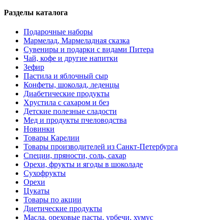
Разделы каталога
Подарочные наборы
Мармелад, Мармеладная сказка
Сувениры и подарки с видами Питера
Чай, кофе и другие напитки
Зефир
Пастила и яблочный сыр
Конфеты, шоколад, леденцы
Диабетические продукты
Хрустила с сахаром и без
Детские полезные сладости
Мед и продукты пчеловодства
Новинки
Товары Карелии
Товары производителей из Санкт-Петербурга
Специи, пряности, соль, сахар
Орехи, фрукты и ягоды в шоколаде
Сухофрукты
Орехи
Цукаты
Товары по акции
Диетические продукты
Масла, ореховые пасты, урбечи, хумус