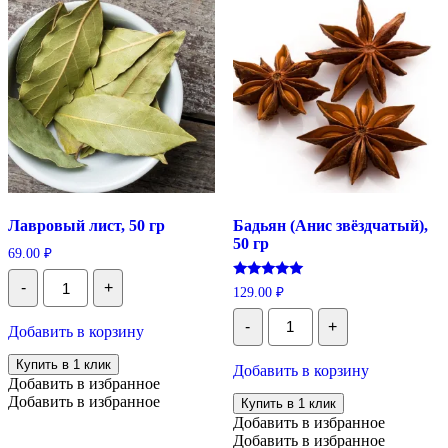
черного),
100
гр
Лавровый лист, 50 гр
Бадьян (Анис звёздчатый),
50 гр
69.00
₽
Количество
-
+
Оценка
Лавровый
129.00
₽
5.00
лист,
Количество
из 5
50
-
+
Бадьян
Добавить в корзину
гр
(Анис
звёздчатый),
Купить в 1 клик
Добавить в корзину
50
Добавить в избранное
гр
Добавить в избранное
Купить в 1 клик
Добавить в избранное
Добавить в избранное