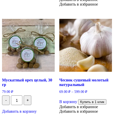
Добавить в избранное
Опции
можно
выбрать
на
странице
товара.
Мускатный орех целый, 30
Чеснок сушеный молотый
гр
натуральный
79.00
₽
69.00
₽
–
599.00
₽
Количество
Этот
-
+
Мускатный
В корзину
товар
Купить в 1 клик
орех
имеет
Добавить в избранное
целый,
несколько
Добавить в корзину
Добавить в избранное
30