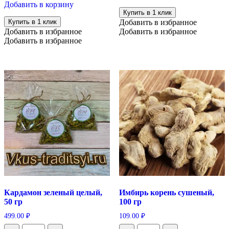
«Четверговая
Добавить в корзину
100
салатная»
Купить в 1 клик
гр
крупный
Купить в 1 клик
Добавить в избранное
помол,
Добавить в избранное
Добавить в избранное
100г
Добавить в избранное
Кардамон зеленый целый,
Имбирь корень сушеный,
50 гр
100 гр
499.00
₽
109.00
₽
Количество
Количество