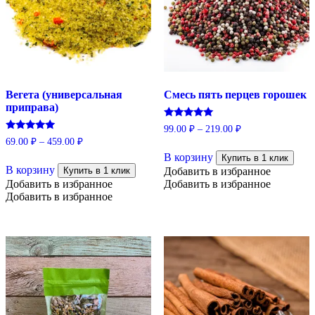
Вегета (универсальная
Смесь пять перцев горошек
приправа)
Оценка
99.00
₽
–
219.00
₽
5.00
Оценка
69.00
₽
–
459.00
₽
Этот
из 5
5.00
В корзину
Этот
товар
из 5
Купить в 1 клик
В корзину
товар
имеет
Купить в 1 клик
Добавить в избранное
имеет
несколько
Добавить в избранное
Добавить в избранное
несколько
вариаций.
Добавить в избранное
вариаций.
Опции
Опции
можно
можно
выбрать
выбрать
на
на
странице
странице
товара.
товара.