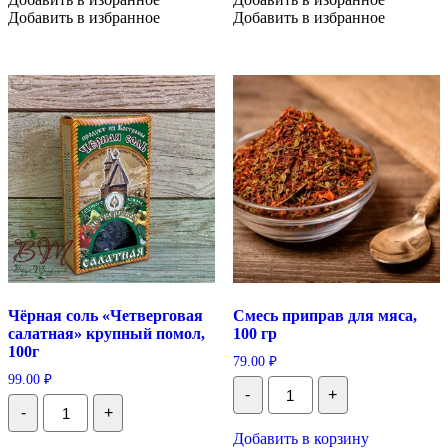
Добавить в избранное
Добавить в избранное
Чёрная соль «Четверговая
Смесь приправ для мяса,
салатная» крупный помол,
100 гр
100г
79.00
₽
99.00
₽
Количество
-
+
Смесь
Количество
-
+
приправ
Чёрная
для
соль
Добавить в корзину
мяса,