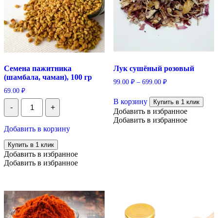
Семена пажитника
Лук сушёный розовый
(шамбала, чаман), 100 гр
99.00
₽
–
699.00
₽
69.00
₽
Этот
Количество
В корзину
товар
Купить в 1 клик
-
+
Семена
имеет
Добавить в избранное
пажитника
несколько
Добавить в избранное
(шамбала,
вариаций.
Добавить в корзину
чаман),
Опции
100
Купить в 1 клик
можно
гр
Добавить в избранное
выбрать
Добавить в избранное
на
странице
товара.