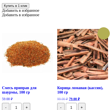
вариаций.
гр
Купить в 1 клик
Опции
Добавить в избранное
можно
Добавить в избранное
выбрать
на
странице
товара.
Смесь приправ для
Корица ломаная (кассия),
шаурмы, 100 гр
100 гр
Первоначальная
Текущая
59.00
₽
99.00
₽
79.00
₽
цена
цена:
Количество
Количество
составляла
79.00 ₽.
-
+
-
+
Смесь
Корица