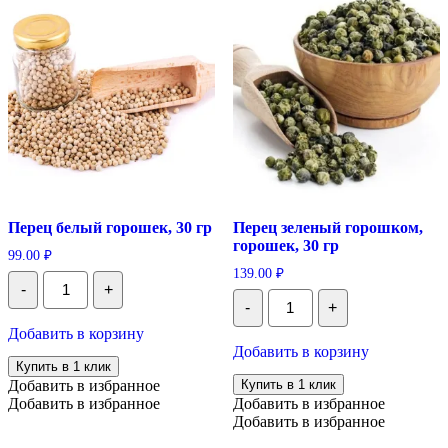
Перец белый горошек, 30 гр
Перец зеленый горошком,
горошек, 30 гр
99.00
₽
139.00
₽
Количество
-
+
Перец
Количество
-
+
белый
Перец
горошек,
зеленый
Добавить в корзину
30
горошком,
Добавить в корзину
гр
горошек,
Купить в 1 клик
30
Добавить в избранное
Купить в 1 клик
гр
Добавить в избранное
Добавить в избранное
Добавить в избранное