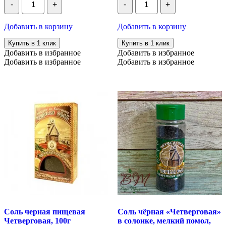
-
+
-
+
Кардамон
Имбирь
зеленый
корень
целый,
сушеный,
Добавить в корзину
Добавить в корзину
50
100
гр
гр
Купить в 1 клик
Купить в 1 клик
Добавить в избранное
Добавить в избранное
Добавить в избранное
Добавить в избранное
Соль черная пищевая
Соль чёрная «Четверговая»
Четверговая, 100г
в солонке, мелкий помол,