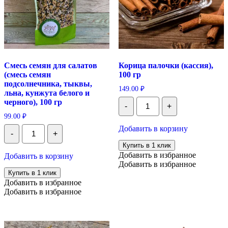
Смесь семян для салатов
Корица палочки (кассия),
(смесь семян
100 гр
подсолнечника, тыквы,
149.00
₽
льна, кунжута белого и
Количество
черного), 100 гр
-
+
Корица
палочки
99.00
₽
(кассия),
Количество
Добавить в корзину
100
-
+
Смесь
гр
семян
Купить в 1 клик
для
Добавить в избранное
Добавить в корзину
салатов
Добавить в избранное
(смесь
Купить в 1 клик
семян
Добавить в избранное
подсолнечника,
Добавить в избранное
тыквы,
льна,
кунжута
белого
и