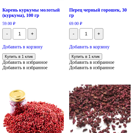
Корень куркумы молотый
Перец черный горошек, 30
(куркума), 100 гр
гр
59.00
₽
69.00
₽
Количество
Количество
-
+
-
+
Корень
Перец
куркумы
черный
молотый
горошек,
Добавить в корзину
Добавить в корзину
(куркума),
30
100
гр
Купить в 1 клик
Купить в 1 клик
гр
Добавить в избранное
Добавить в избранное
Добавить в избранное
Добавить в избранное