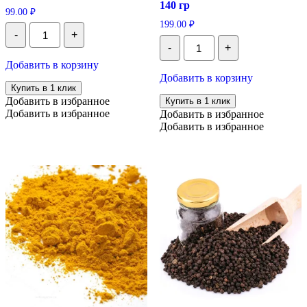
140 гр
99.00
₽
199.00
₽
Количество
-
+
Соль
Количество
-
+
черная
Соль
пищевая
чёрная
Добавить в корзину
Четверговая,
«Четверговая»
Добавить в корзину
100г
в
Купить в 1 клик
солонке,
Добавить в избранное
Купить в 1 клик
мелкий
Добавить в избранное
Добавить в избранное
помол,
Добавить в избранное
140
гр