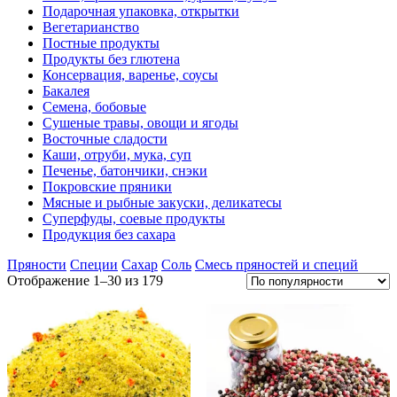
Подарочная упаковка, открытки
Вегетарианство
Постные продукты
Продукты без глютена
Консервация, варенье, соусы
Бакалея
Семена, бобовые
Сушеные травы, овощи и ягоды
Восточные сладости
Каши, отруби, мука, суп
Печенье, батончики, снэки
Покровские пряники
Мясные и рыбные закуски, деликатесы
Суперфуды, соевые продукты
Продукция без сахара
Пряности
Специи
Сахар
Соль
Смесь пряностей и специй
Отображение 1–30 из 179