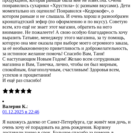
продукцией, которая раньше была мне не известна. Очень
понравились сухарики «Хрустила» (с разными вкусами). Дети
моментально их оценили! Понравился «Кедрокофе», о
котором раньше и не слышала. И очень хорош и разнообразен
кронштадтский зефир (по оформлению и по вкусу). Советую
всем, кто ещё не знает этот магазин, обратить на него
внимание. Не пожалеете! А свою особую благодарность хочу
выразить Татьяне, менеджеру этого магазина, за ту помощь,
которую она мне оказала при выборе моего огромного заказа,
за её необыкновенную приветливость и доброжелательность,
за истинное желание помочь! Спасибо Вам, Таня!
С наступающим Новым Годом! Желаю всем сотрудникам
магазина и Вам, Танечка, лично, чтобы он был мирным,
спокойным, благополучным, счастливым! Здоровья всем,
успехов и процветания!
И ещё раз спасибо!
Валерия К.
:
01.12.2025 в 22:46
Я нахожусь далеко от Санкт-Петербурга, где живёт моя дочь, и
очень хочу её порадовать на день рождения. Корзину
доставили точно в срок. Большое спасибо за помощь в