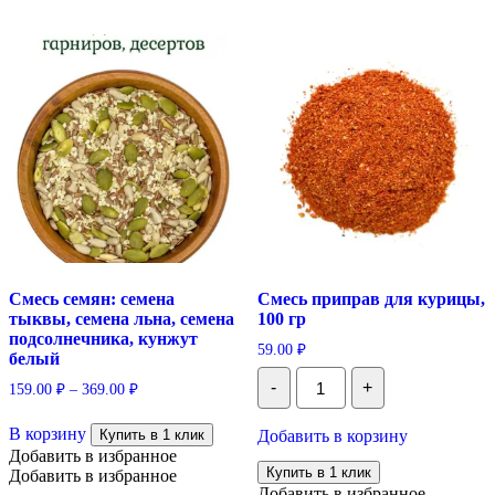
Смесь семян: семена
Смесь приправ для курицы,
тыквы, семена льна, семена
100 гр
подсолнечника, кунжут
59.00
₽
белый
Количество
-
+
159.00
₽
–
369.00
₽
Смесь
приправ
Этот
для
В корзину
товар
Купить в 1 клик
Добавить в корзину
курицы,
имеет
Добавить в избранное
100
Купить в 1 клик
несколько
Добавить в избранное
гр
Добавить в избранное
вариаций.