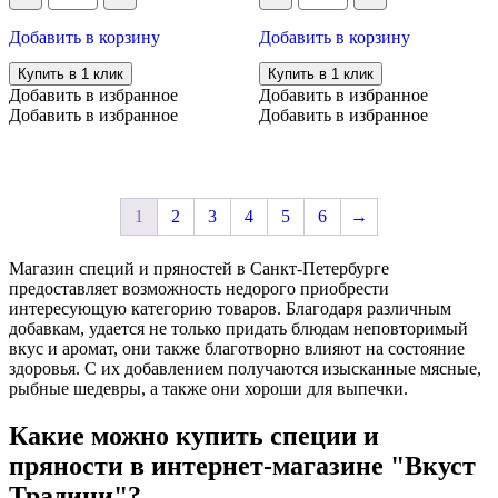
99.00 ₽.
приправ
ломаная
для
(кассия),
Добавить в корзину
Добавить в корзину
шаурмы,
100
100
гр
Купить в 1 клик
Купить в 1 клик
гр
Добавить в избранное
Добавить в избранное
Добавить в избранное
Добавить в избранное
1
2
3
4
5
6
→
Магазин специй и пряностей в Санкт-Петербурге
предоставляет возможность недорого приобрести
интересующую категорию товаров. Благодаря различным
добавкам, удается не только придать блюдам неповторимый
вкус и аромат, они также благотворно влияют на состояние
здоровья. С их добавлением получаются изысканные мясные,
рыбные шедевры, а также они хороши для выпечки.
Какие можно купить специи и
пряности в интернет-магазине "Вкуст
Традици"?