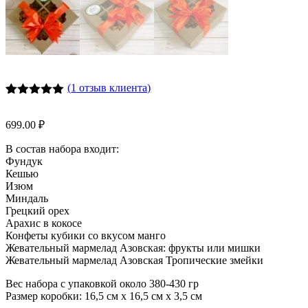
(
1
отзыв клиента)
Рейтинг
2
5.00
из 5
699.00
₽
на основе
опроса
В состав набора входит:
пользователей
Фундук
Кешью
Изюм
Миндаль
Грецкий орех
Арахис в кокосе
Конфеты кубики со вкусом манго
Жевательный мармелад Азовская: фрукты или мишки
Жевательный мармелад Азовская Тропические змейки
Вес набора с упаковкой около 380-430 гр
Размер коробки: 16,5 см х 16,5 см х 3,5 см