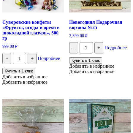
Суворовские конфеты
Новогодняя Подарочная
«Фрукты, ягоды и орехи в
корзина №25
шоколадной глазури», 500
2,399.00
₽
гр
Количество
999.00
₽
-
+
Подробнее
Новогодняя
Подарочная
Количество
-
+
Подробнее
корзина
Суворовские
Купить в 1 клик
№25
конфеты
Добавить в избранное
"Фрукты,
Купить в 1 клик
Добавить в избранное
ягоды
Добавить в избранное
и
Добавить в избранное
орехи
в
шоколадной
глазури",
500
гр