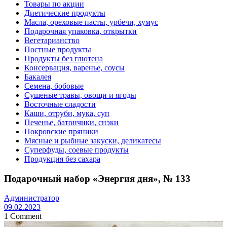
Товары по акции
Диетические продукты
Масла, ореховые пасты, урбечи, хумус
Подарочная упаковка, открытки
Вегетарианство
Постные продукты
Продукты без глютена
Консервация, варенье, соусы
Бакалея
Семена, бобовые
Сушеные травы, овощи и ягоды
Восточные сладости
Каши, отруби, мука, суп
Печенье, батончики, снэки
Покровские пряники
Мясные и рыбные закуски, деликатесы
Суперфуды, соевые продукты
Продукция без сахара
Подарочный набор «Энергия дня», № 133
Администратор
09.02.2023
1 Comment