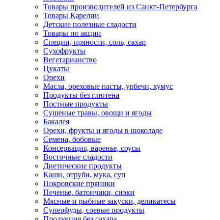
Товары производителей из Санкт-Петербурга
Товары Карелии
Детские полезные сладости
Товары по акции
Специи, пряности, соль, сахар
Сухофрукты
Вегетарианство
Цукаты
Орехи
Масла, ореховые пасты, урбечи, хумус
Продукты без глютена
Постные продукты
Сушеные травы, овощи и ягоды
Бакалея
Орехи, фрукты и ягоды в шоколаде
Семена, бобовые
Консервация, варенье, соусы
Восточные сладости
Диетические продукты
Каши, отруби, мука, суп
Покровские пряники
Печенье, батончики, снэки
Мясные и рыбные закуски, деликатесы
Суперфуды, соевые продукты
Продукция без сахара