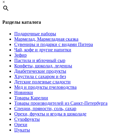
×
Разделы каталога
Подарочные наборы
Мармелад, Мармеладная сказка
Сувениры и подарки с видами Питера
Чай, кофе и другие напитки
Зефир
Пастила и яблочный сыр
Конфеты, шоколад, леденцы
Диабетические продукты
Хрустила с сахаром и без
Детские полезные сладости
Мед и продукты пчеловодства
Новинки
Товары Карелии
Товары производителей из Санкт-Петербурга
Специи, пряности, соль, сахар
Орехи, фрукты и ягоды в шоколаде
Сухофрукты
Орехи
Цукаты