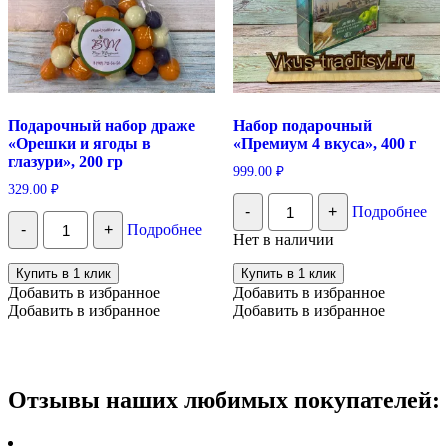
Подарочный набор драже
Набор подарочный
«Орешки и ягоды в
«Премиум 4 вкуса», 400 г
глазури», 200 гр
999.00
₽
329.00
₽
Количество
-
+
Подробнее
Набор
Количество
-
+
Подробнее
подарочный
Подарочный
Нет в наличии
"Премиум
набор
4
драже
Купить в 1 клик
Купить в 1 клик
вкуса",
"Орешки
Добавить в избранное
Добавить в избранное
400
и
Добавить в избранное
Добавить в избранное
г
ягоды
в
глазури",
200
гр
Отзывы наших любимых покупателей: