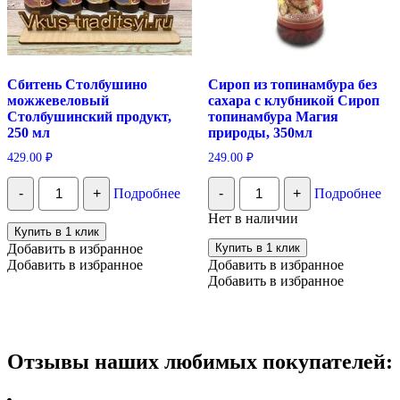
Сбитень Столбушино
Сироп из топинамбура без
можжевеловый
сахара с клубникой Сироп
Столбушинский продукт,
топинамбура Магия
250 мл
природы, 350мл
429.00
₽
249.00
₽
Количество
Количество
-
+
Подробнее
-
+
Подробнее
Сбитень
Сироп
Столбушино
из
Нет в наличии
можжевеловый
топинамбура
Купить в 1 клик
Столбушинский
без
Добавить в избранное
Купить в 1 клик
продукт,
сахара
Добавить в избранное
Добавить в избранное
250
с
Добавить в избранное
мл
клубникой
Сироп
топинамбура
Магия
природы,
350мл
Отзывы наших любимых покупателей: