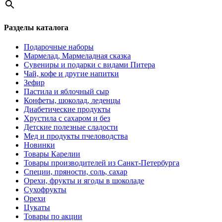
Разделы каталога
Подарочные наборы
Мармелад, Мармеладная сказка
Сувениры и подарки с видами Питера
Чай, кофе и другие напитки
Зефир
Пастила и яблочный сыр
Конфеты, шоколад, леденцы
Диабетические продукты
Хрустила с сахаром и без
Детские полезные сладости
Мед и продукты пчеловодства
Новинки
Товары Карелии
Товары производителей из Санкт-Петербурга
Специи, пряности, соль, сахар
Орехи, фрукты и ягоды в шоколаде
Сухофрукты
Орехи
Цукаты
Товары по акции