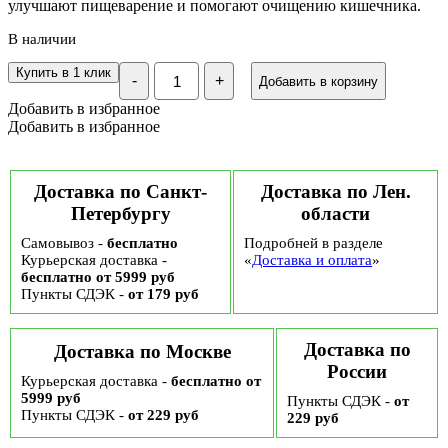
улучшают пищеварение и помогают очищению кишечника.
В наличии
Количество
Купить в 1 клик
-
+
Добавить в корзину
Кисель
овсяно-
Добавить в избранное
льняной
Добавить в избранное
Detox
Компас
Здоровья,
25
Доставка по Санкт-
Доставка по Лен.
гр
Петербургу
области
Самовывоз -
бесплатно
Подробней в разделе
Курьерская доставка -
«
Доставка и оплата
»
бесплатно от 5999 руб
Пункты СДЭК -
от 179 руб
Доставка по
Доставка по Москве
России
Курьерская доставка -
бесплатно от
5999 руб
Пункты СДЭК -
от
Пункты СДЭК -
от 229 руб
229 руб