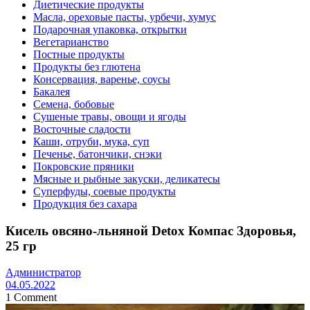
Диетические продукты
Масла, ореховые пасты, урбечи, хумус
Подарочная упаковка, открытки
Вегетарианство
Постные продукты
Продукты без глютена
Консервация, варенье, соусы
Бакалея
Семена, бобовые
Сушеные травы, овощи и ягоды
Восточные сладости
Каши, отруби, мука, суп
Печенье, батончики, снэки
Покровские пряники
Мясные и рыбные закуски, деликатесы
Суперфуды, соевые продукты
Продукция без сахара
Кисель овсяно-льняной Detox Компас Здоровья,
25 гр
Администратор
04.05.2022
1 Comment