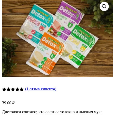
(
1
отзыв клиента)
Рейтинг
2
5.00
из 5
39.00
₽
на основе
опроса
Диетологи считают, что овсяное толокно и льняная мука
пользователей