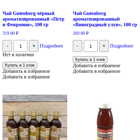
Чай Gutenberg чёрный
Чай Gutenberg
ароматизированный «Петр
ароматизированный
и Феврония», 100 гр
«Виноградный улун», 100 гр
319.00
₽
269.00
₽
Количество
Количество
-
+
Подробнее
-
+
Подробнее
Чай
Чай
Gutenberg
Gutenberg
Нет в наличии
чёрный
ароматизированный
Купить в 1 клик
ароматизированный
"Виноградный
Купить в 1 клик
Добавить в избранное
"Петр
улун",
Добавить в избранное
Добавить в избранное
и
100
Добавить в избранное
Феврония",
гр
100
гр