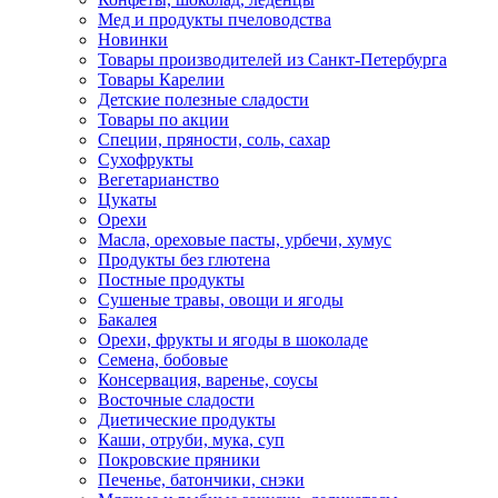
Мед и продукты пчеловодства
Новинки
Товары производителей из Санкт-Петербурга
Товары Карелии
Детские полезные сладости
Товары по акции
Специи, пряности, соль, сахар
Сухофрукты
Вегетарианство
Цукаты
Орехи
Масла, ореховые пасты, урбечи, хумус
Продукты без глютена
Постные продукты
Сушеные травы, овощи и ягоды
Бакалея
Орехи, фрукты и ягоды в шоколаде
Семена, бобовые
Консервация, варенье, соусы
Восточные сладости
Диетические продукты
Каши, отруби, мука, суп
Покровские пряники
Печенье, батончики, снэки