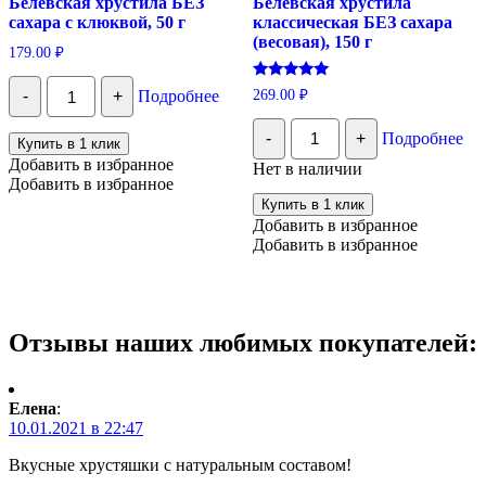
Белевская хрустила БЕЗ
Белевская хрустила
сахара с клюквой, 50 г
классическая БЕЗ сахара
(весовая), 150 г
179.00
₽
Количество
Оценка
269.00
₽
-
+
Подробнее
Белевская
5.00
хрустила
из 5
Количество
БЕЗ
-
+
Подробнее
Белевская
Купить в 1 клик
сахара
хрустила
Добавить в избранное
Нет в наличии
с
классическая
Добавить в избранное
клюквой,
БЕЗ
50
Купить в 1 клик
сахара
г
Добавить в избранное
(весовая),
Добавить в избранное
150
г
Отзывы наших любимых покупателей:
Елена
:
10.01.2021 в 22:47
Вкусные хрустяшки с натуральным составом!