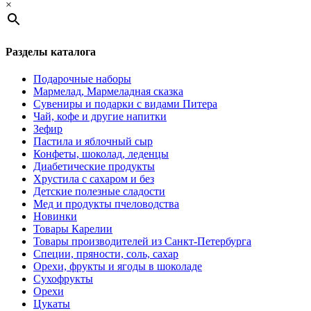
×
Разделы каталога
Подарочные наборы
Мармелад, Мармеладная сказка
Сувениры и подарки с видами Питера
Чай, кофе и другие напитки
Зефир
Пастила и яблочный сыр
Конфеты, шоколад, леденцы
Диабетические продукты
Хрустила с сахаром и без
Детские полезные сладости
Мед и продукты пчеловодства
Новинки
Товары Карелии
Товары производителей из Санкт-Петербурга
Специи, пряности, соль, сахар
Орехи, фрукты и ягоды в шоколаде
Сухофрукты
Орехи
Цукаты