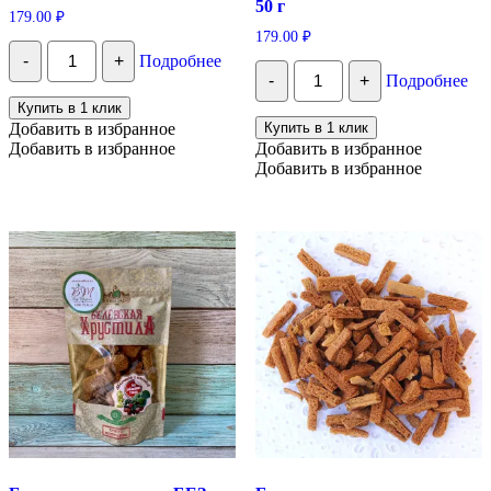
50 г
179.00
₽
179.00
₽
Количество
-
+
Подробнее
Белёвская
Количество
-
+
Подробнее
хрустила
Белевская
с
хрустила
Купить в 1 клик
клубникой,
БЕЗ
Добавить в избранное
Купить в 1 клик
70
сахара
Добавить в избранное
Добавить в избранное
г
с
Добавить в избранное
вишней
и
корицей,
50
г