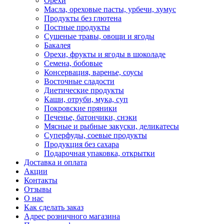
Орехи
Масла, ореховые пасты, урбечи, хумус
Продукты без глютена
Постные продукты
Сушеные травы, овощи и ягоды
Бакалея
Орехи, фрукты и ягоды в шоколаде
Семена, бобовые
Консервация, варенье, соусы
Восточные сладости
Диетические продукты
Каши, отруби, мука, суп
Покровские пряники
Печенье, батончики, снэки
Мясные и рыбные закуски, деликатесы
Суперфуды, соевые продукты
Продукция без сахара
Подарочная упаковка, открытки
Доставка и оплата
Акции
Контакты
Отзывы
О нас
Как сделать заказ
Адрес розничного магазина