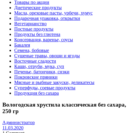
Товары по акции
Диетические продукты
Масла, ореховые пасты, урбечи, хумус
Подарочная упаковка, открытки
Вегетарианство
Постные продукты
Продукты без глютена
Консервация, варенье, соусы
Бакалея
Семена, бобовые
Сушеные травы, овощи и ягоды
Восточные сладости
Каши, отруби, мука, суп
Печенье, батончики, снэки
Покровские пряники
Мясные и рыбные закуски, деликатесы
Суперфуды, соевые продукты
Продукция без сахара
Вологодская хрустила классическая без сахара,
250 гр
Администратор
11.03.2020