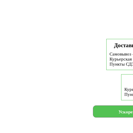
Достав
Самовывоз 
Курьерская 
Пункты СД
Курь
Пун
Ускоре