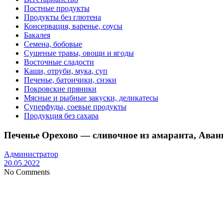
Постные продукты
Продукты без глютена
Консервация, варенье, соусы
Бакалея
Семена, бобовые
Сушеные травы, овощи и ягоды
Восточные сладости
Каши, отруби, мука, суп
Печенье, батончики, снэки
Покровские пряники
Мясные и рыбные закуски, деликатесы
Суперфуды, соевые продукты
Продукция без сахара
Печенье Орехово — сливочное из амаранта, Аванг
Администратор
20.05.2022
No Comments