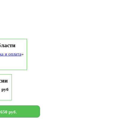
бласти
ка и оплата
»
сии
9 руб
650 руб.