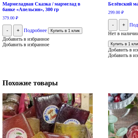
Мармеладная Сказка / мармелад в
Белёвский м
банке «Апельсин», 300 гр
299.00
₽
379.00
₽
-
+
Под
-
+
Подробнее
Купить в 1 клик
Нет в наличи
Добавить в избранное
Купить в 1 кли
Добавить в избранное
Добавить в и
Добавить в и
Похожие товары