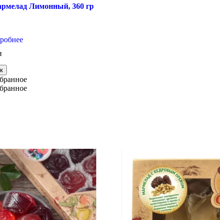
армелад Лимонный, 360 гр
робнее
и
к
збранное
збранное