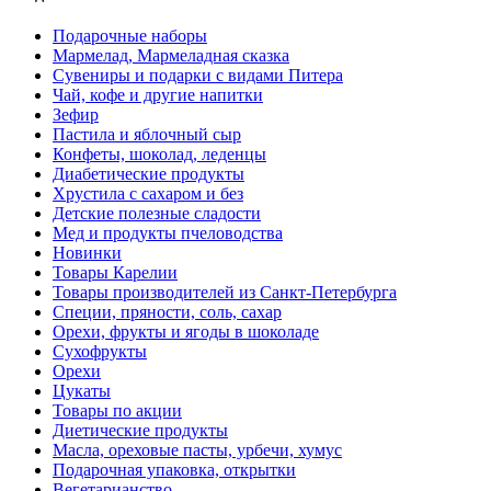
Подарочные наборы
Мармелад, Мармеладная сказка
Сувениры и подарки с видами Питера
Чай, кофе и другие напитки
Зефир
Пастила и яблочный сыр
Конфеты, шоколад, леденцы
Диабетические продукты
Хрустила с сахаром и без
Детские полезные сладости
Мед и продукты пчеловодства
Новинки
Товары Карелии
Товары производителей из Санкт-Петербурга
Специи, пряности, соль, сахар
Орехи, фрукты и ягоды в шоколаде
Сухофрукты
Орехи
Цукаты
Товары по акции
Диетические продукты
Масла, ореховые пасты, урбечи, хумус
Подарочная упаковка, открытки
Вегетарианство