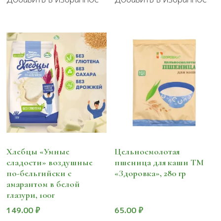
Хлебцы «Умные
Цельносмолотая
сладости» воздушные
пшеница для каши ТМ
по-бельгийски с
«Здоровка», 280 гр
амарантом в белой
глазури, 100г
149.00
₽
65.00
₽