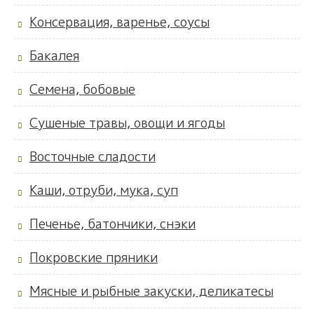
Консервация, варенье, соусы
Бакалея
Семена, бобовые
Сушеные травы, овощи и ягоды
Восточные сладости
Каши, отруби, мука, суп
Печенье, батончики, снэки
Покровские пряники
Мясные и рыбные закуски, деликатесы