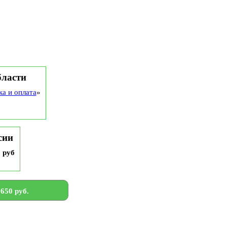
бласти
ка и оплата
»
сии
9 руб
650 руб.