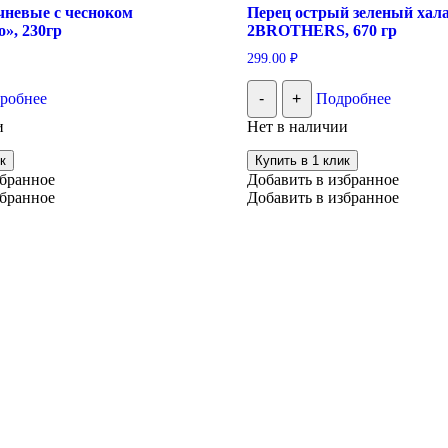
чневые с чесноком
Перец острый зеленый хал
о», 230гр
2BROTHERS, 670 гр
299.00
₽
робнее
-
+
Подробнее
и
Нет в наличии
к
Купить в 1 клик
збранное
Добавить в избранное
збранное
Добавить в избранное