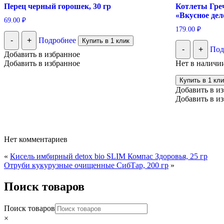
Перец черный горошек, 30 гр
Котлеты Гре
«Вкусное дел
69.00
₽
179.00
₽
-
+
Подробнее
Купить в 1 клик
-
+
Под
Добавить в избранное
Добавить в избранное
Нет в наличи
Купить в 1 кли
Добавить в и
Добавить в и
Нет комментариев
«
Кисель имбирный detox bio SLIM Компас Здоровья, 25 гр
Отруби кукурузные очищенные СибТар, 200 гр
»
Поиск товаров
Поиск товаров
×