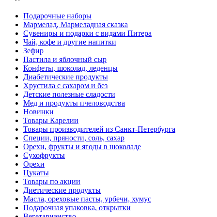
Подарочные наборы
Мармелад, Мармеладная сказка
Сувениры и подарки с видами Питера
Чай, кофе и другие напитки
Зефир
Пастила и яблочный сыр
Конфеты, шоколад, леденцы
Диабетические продукты
Хрустила с сахаром и без
Детские полезные сладости
Мед и продукты пчеловодства
Новинки
Товары Карелии
Товары производителей из Санкт-Петербурга
Специи, пряности, соль, сахар
Орехи, фрукты и ягоды в шоколаде
Сухофрукты
Орехи
Цукаты
Товары по акции
Диетические продукты
Масла, ореховые пасты, урбечи, хумус
Подарочная упаковка, открытки
Вегетарианство