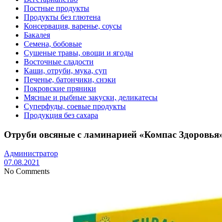
Постные продукты
Продукты без глютена
Консервация, варенье, соусы
Бакалея
Семена, бобовые
Сушеные травы, овощи и ягоды
Восточные сладости
Каши, отруби, мука, суп
Печенье, батончики, снэки
Покровские пряники
Мясные и рыбные закуски, деликатесы
Суперфуды, соевые продукты
Продукция без сахара
Отруби овсяные с ламинарией «Компас Здоровья
Администратор
07.08.2021
No Comments