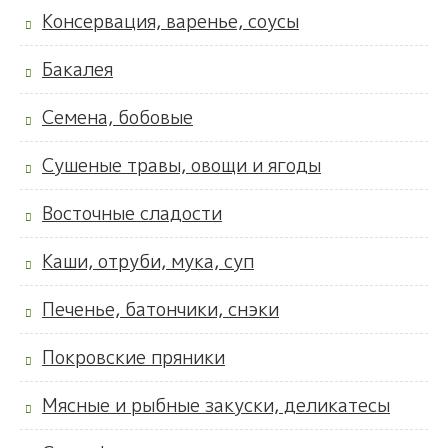
Консервация, варенье, соусы
Бакалея
Семена, бобовые
Сушеные травы, овощи и ягоды
Восточные сладости
Каши, отруби, мука, суп
Печенье, батончики, снэки
Покровские пряники
Мясные и рыбные закуски, деликатесы