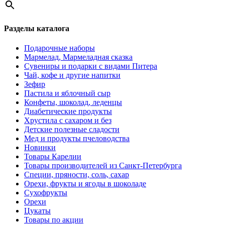
Разделы каталога
Подарочные наборы
Мармелад, Мармеладная сказка
Сувениры и подарки с видами Питера
Чай, кофе и другие напитки
Зефир
Пастила и яблочный сыр
Конфеты, шоколад, леденцы
Диабетические продукты
Хрустила с сахаром и без
Детские полезные сладости
Мед и продукты пчеловодства
Новинки
Товары Карелии
Товары производителей из Санкт-Петербурга
Специи, пряности, соль, сахар
Орехи, фрукты и ягоды в шоколаде
Сухофрукты
Орехи
Цукаты
Товары по акции