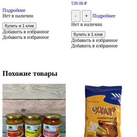
539.00
₽
Этот
Подробнее
товар
Нет в наличии
-
+
Подробнее
имеет
несколько
Нет в наличии
Купить в 1 клик
вариаций.
Добавить в избранное
Опции
Купить в 1 клик
Добавить в избранное
можно
Добавить в избранное
выбрать
Добавить в избранное
на
странице
товара.
Похожие товары