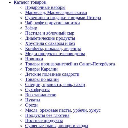
Каталог товаров
Подарочные наборы
Мармелад, Мармеладная сказка
Сувениры и подарки с видами Питера
Чай, кофе и другие напитки
Зефир
Пастила и яблочный сыр
Диабетические продукты
Хрустила с сахаром и без
Конфеты, шоколад, леденцы
Мед и продукты пчеловодства
Новинки
Товары производителей из Санкт-Петербурга
Товары Карелии
Детские полезные сладости
Товары по акции
Специи, пряности, соль, сахар
Сухофрукты
Вегетарианство
Цукаты
Орехи
Масла, ореховые пасты, урбечи, хумус
Продукты без глютена
Постные продукты
Сушеные травы, овощи и ягоды