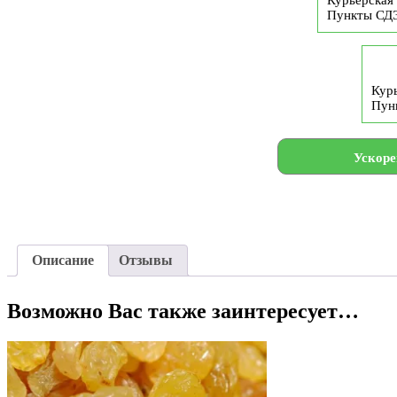
Курьерская 
Пункты СД
Курь
Пун
Ускоре
Описание
Отзывы
Возможно Вас также заинтересует…