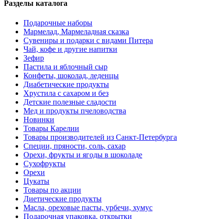
Разделы каталога
Подарочные наборы
Мармелад, Мармеладная сказка
Сувениры и подарки с видами Питера
Чай, кофе и другие напитки
Зефир
Пастила и яблочный сыр
Конфеты, шоколад, леденцы
Диабетические продукты
Хрустила с сахаром и без
Детские полезные сладости
Мед и продукты пчеловодства
Новинки
Товары Карелии
Товары производителей из Санкт-Петербурга
Специи, пряности, соль, сахар
Орехи, фрукты и ягоды в шоколаде
Сухофрукты
Орехи
Цукаты
Товары по акции
Диетические продукты
Масла, ореховые пасты, урбечи, хумус
Подарочная упаковка, открытки