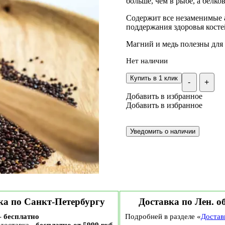
больше, чем в рыбе, а белко
Содержит все незаменимые 
поддержания здоровья костей
Магний и медь полезны для 
Нет наличии
Купить в 1 клик
-
+
Добавить в избранное
Добавить в избранное
ка по Санкт-Петербургу
Доставка по Лен. о
-
бесплатно
Подробней в разделе «
Достав