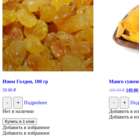
Изюм Голден, 100 гр
Манго сушено
Первон
59.00
₽
169.00
₽
149.0
цена
состав
-
+
Подробнее
-
+
Под
169.00
Нет в наличии
Добавить в и
Добавить в и
Купить в 1 клик
Добавить в избранное
Добавить в избранное