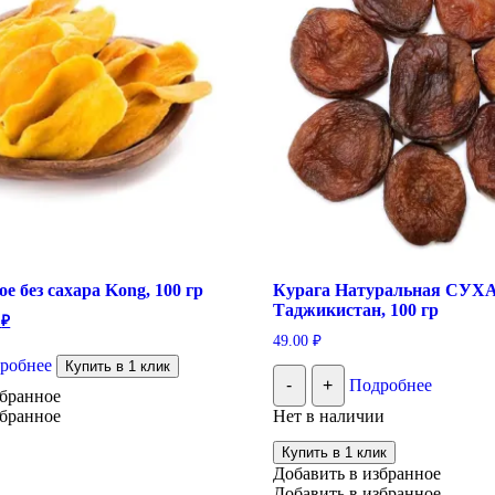
е без сахара Kong, 100 гр
Курага Натуральная СУХ
Таджикистан, 100 гр
ачальная
Текущая
0
₽
цена:
49.00
₽
ляла
149.00 ₽.
робнее
Купить в 1 клик
 ₽.
-
+
Подробнее
збранное
збранное
Нет в наличии
Купить в 1 клик
Добавить в избранное
Добавить в избранное