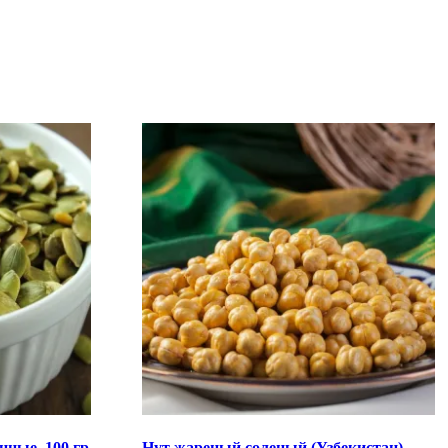
ные, 100 гр
Нут жареный соленый (Узбекистан),