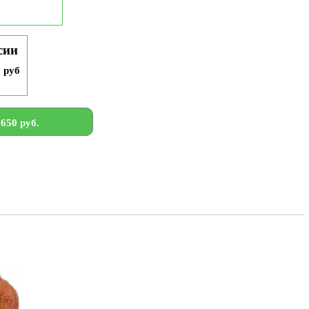
сии
9 руб
650 руб.