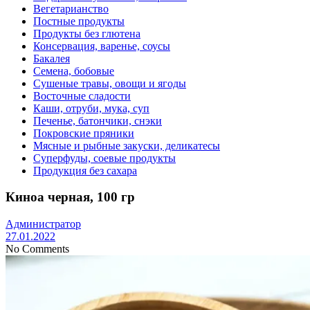
Вегетарианство
Постные продукты
Продукты без глютена
Консервация, варенье, соусы
Бакалея
Семена, бобовые
Сушеные травы, овощи и ягоды
Восточные сладости
Каши, отруби, мука, суп
Печенье, батончики, снэки
Покровские пряники
Мясные и рыбные закуски, деликатесы
Суперфуды, соевые продукты
Продукция без сахара
Киноа черная, 100 гр
Администратор
27.01.2022
No Comments