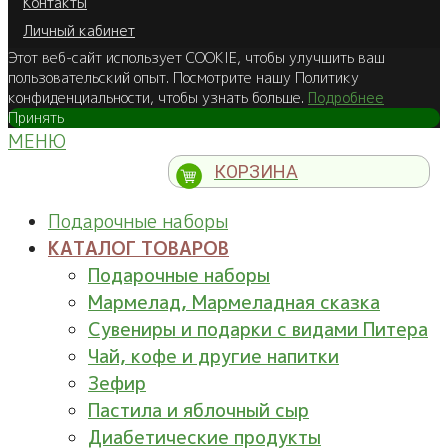
Контакты
Личный кабинет
Этот веб-сайт использует COOKIE, чтобы улучшить ваш
пользовательский опыт. Посмотрите нашу Политику
конфиденциальности, чтобы узнать больше.
Подробнее
Принять
МЕНЮ
КОРЗИНА
Подарочные наборы
КАТАЛОГ ТОВАРОВ
Подарочные наборы
Мармелад, Мармеладная сказка
Сувениры и подарки с видами Питера
Чай, кофе и другие напитки
Зефир
Пастила и яблочный сыр
Диабетические продукты