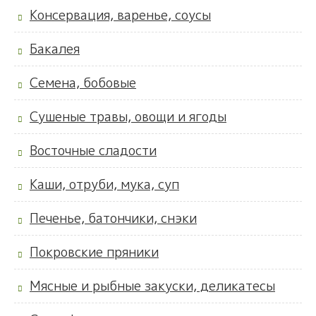
Консервация, варенье, соусы
Бакалея
Семена, бобовые
Сушеные травы, овощи и ягоды
Восточные сладости
Каши, отруби, мука, суп
Печенье, батончики, снэки
Покровские пряники
Мясные и рыбные закуски, деликатесы