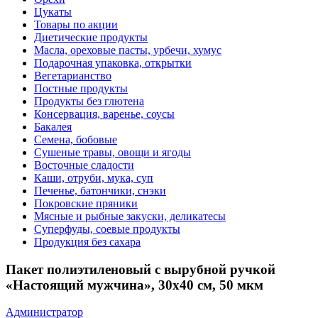
Цукаты
Товары по акции
Диетические продукты
Масла, ореховые пасты, урбечи, хумус
Подарочная упаковка, открытки
Вегетарианство
Постные продукты
Продукты без глютена
Консервация, варенье, соусы
Бакалея
Семена, бобовые
Сушеные травы, овощи и ягоды
Восточные сладости
Каши, отруби, мука, суп
Печенье, батончики, снэки
Покровские пряники
Мясные и рыбные закуски, деликатесы
Суперфуды, соевые продукты
Продукция без сахара
Пакет полиэтиленовый с вырубной ручкой
«Настоящий мужчина», 30х40 см, 50 мкм
Администратор