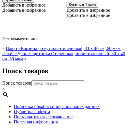
ручкой
полиэтиленовый
Добавить в избранное
Купить в 1 клик
"Сова",
с
Добавить в избранное
Добавить в избранное
31х40
петлевой
Добавить в избранное
см
ручкой
40
х
42
см,
Нет комментариев
45
мкм
«
Пакет «Корзина роз», полиэтиленовый, 31 х 40 см, 60 мкм
Пакет «День Защитника Отечества», полиэтиленовый, 30 х 40
см, 50 мкм
»
Поиск товаров
Поиск товаров
×
Политика обработки персональных данных
Публичная оферта
Пользовательское соглашение
Полезная информация