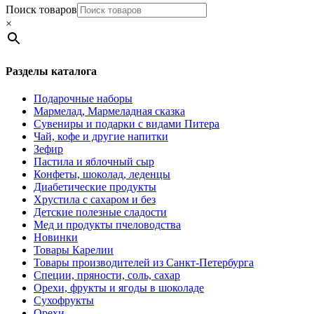
Поиск товаров
×
Разделы каталога
Подарочные наборы
Мармелад, Мармеладная сказка
Сувениры и подарки с видами Питера
Чай, кофе и другие напитки
Зефир
Пастила и яблочный сыр
Конфеты, шоколад, леденцы
Диабетические продукты
Хрустила с сахаром и без
Детские полезные сладости
Мед и продукты пчеловодства
Новинки
Товары Карелии
Товары производителей из Санкт-Петербурга
Специи, пряности, соль, сахар
Орехи, фрукты и ягоды в шоколаде
Сухофрукты
Орехи