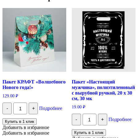
Пакет КРАФТ «Волшебного
Пакет «Настоящий
Нового года!»
мужчина», полиэтиленовый
с вырубной ручкой, 20 х 30
129.00
₽
см, 30 мк
Количество
19.00
₽
-
+
Подробнее
Пакет
КРАФТ
Количество
«Волшебного
-
+
Подробнее
Пакет
Купить в 1 клик
Нового
"Настоящий
Добавить в избранное
года!»
мужчина",
Добавить в избранное
Купить в 1 клик
полиэтиленовый