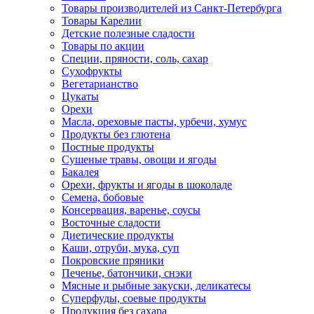
Товары производителей из Санкт-Петербурга
Товары Карелии
Детские полезные сладости
Товары по акции
Специи, пряности, соль, сахар
Сухофрукты
Вегетарианство
Цукаты
Орехи
Масла, ореховые пасты, урбечи, хумус
Продукты без глютена
Постные продукты
Сушеные травы, овощи и ягоды
Бакалея
Орехи, фрукты и ягоды в шоколаде
Семена, бобовые
Консервация, варенье, соусы
Восточные сладости
Диетические продукты
Каши, отруби, мука, суп
Покровские пряники
Печенье, батончики, снэки
Мясные и рыбные закуски, деликатесы
Суперфуды, соевые продукты
Продукция без сахара