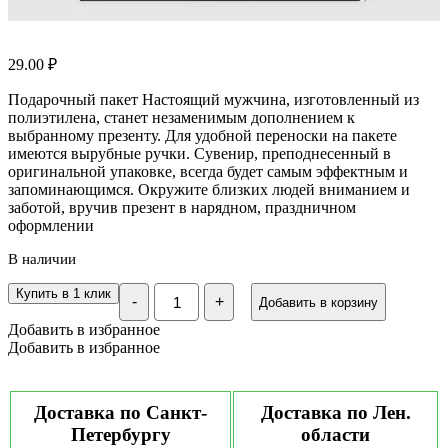
29.00
₽
Подарочный пакет Настоящий мужчина, изготовленный из
полиэтилена, станет незаменимым дополнением к
выбранному презенту. Для удобной переноски на пакете
имеются вырубные ручки. Сувенир, преподнесенный в
оригинальной упаковке, всегда будет самым эффектным и
запоминающимся. Окружите близких людей вниманием и
заботой, вручив презент в нарядном, праздничном
оформлении
В наличии
Количество
Купить в 1 клик
-
+
Добавить в корзину
Пакет
полиэтиленовый
Добавить в избранное
с
Добавить в избранное
вырубной
ручкой
"Настоящий
мужчина",
Доставка по Санкт-
Доставка по Лен.
30х40
Петербургу
области
см,