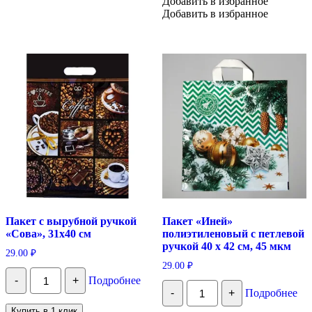
Добавить в избранное
с
Добавить в избранное
вырубной
ручкой,
20
х
30
см,
30
мк
Пакет с вырубной ручкой
Пакет «Иней»
«Сова», 31х40 см
полиэтиленовый с петлевой
ручкой 40 х 42 см, 45 мкм
29.00
₽
29.00
₽
Количество
-
+
Подробнее
Пакет
Количество
-
+
Подробнее
с
Пакет
вырубной
"Иней"
Купить в 1 клик