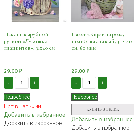
Пакет с вырубной
Пакет «Корзина роз»,
ручкой «Лукошко
полиэтиленовый, 31 х 40
гиацинтов», 31х40 см
см, 60 мкм
29.00
₽
29.00
₽
Количество
Количество
-
+
-
+
Пакет
Пакет
с
"Корзина
вырубной
роз",
Подробнее
Подробнее
ручкой
полиэтиленовый,
Нет в наличии
"Лукошко
31
КУПИТЬ В 1 КЛИК
гиацинтов",
х
Добавить в избранное
31х40
40
Добавить в избранное
Добавить в избранное
см
см,
Добавить в избранное
60
мкм