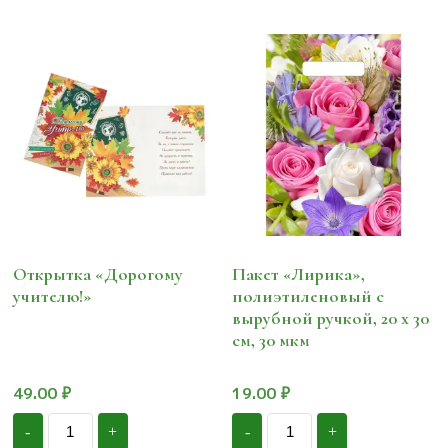
Открытка «Дорогому
Пакет «Лирика»,
учителю!»
полиэтиленовый с
вырубной ручкой, 20 х 30
см, 30 мкм
49.00
₽
19.00
₽
Количество
Количество
-
+
-
+
Открытка
Пакет