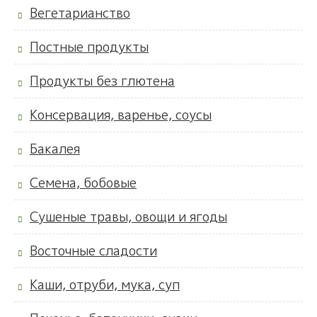
Вегетарианство
Постные продукты
Продукты без глютена
Консервация, варенье, соусы
Бакалея
Семена, бобовые
Сушеные травы, овощи и ягоды
Восточные сладости
Каши, отруби, мука, суп