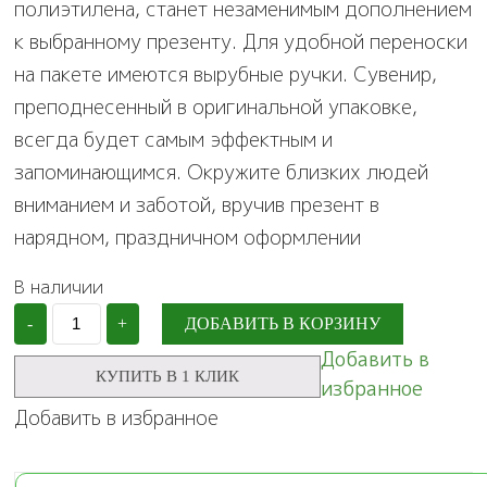
полиэтилена, станет незаменимым дополнением
к выбранному презенту. Для удобной переноски
на пакете имеются вырубные ручки. Сувенир,
преподнесенный в оригинальной упаковке,
всегда будет самым эффектным и
запоминающимся. Окружите близких людей
вниманием и заботой, вручив презент в
нарядном, праздничном оформлении
В наличии
Количество
-
+
ДОБАВИТЬ В КОРЗИНУ
Пакет
полиэтиленовый
Добавить в
с
КУПИТЬ В 1 КЛИК
избранное
вырубной,
усиленной
Добавить в избранное
ручкой,
31
х