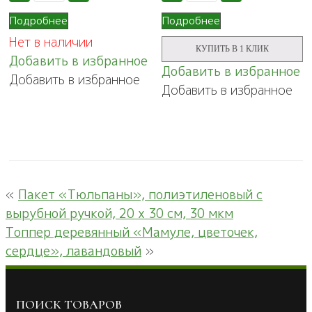
"Дорогому
"Лирика",
учителю!"
полиэтиленовый
Подробнее
Подробнее
с
Нет в наличии
вырубной
КУПИТЬ В 1 КЛИК
ручкой,
Добавить в избранное
20
Добавить в избранное
Добавить в избранное
х
Добавить в избранное
30
см,
30
мкм
«
Пакет «Тюльпаны», полиэтиленовый с
вырубной ручкой, 20 х 30 см, 30 мкм
Топпер деревянный «Мамуле, цветочек,
сердце», лавандовый
»
ПОИСК ТОВАРОВ