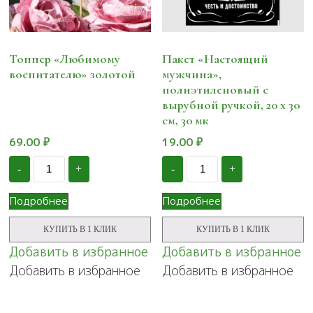
Топпер «Любимому
Пакет «Настоящий
воспитателю» золотой
мужчина»,
полиэтиленовый с
вырубной ручкой, 20 х 30
см, 30 мк
69.00
₽
19.00
₽
Количество
Количество
-
+
-
+
Топпер
Пакет
"Любимому
"Настоящий
воспитателю"
мужчина",
Подробнее
Подробнее
золотой
полиэтиленовый
с
КУПИТЬ В 1 КЛИК
КУПИТЬ В 1 КЛИК
вырубной
ручкой,
Добавить в избранное
Добавить в избранное
20
Добавить в избранное
Добавить в избранное
х
30
см,
30