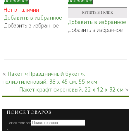
Подробнее
Подробнее
вельвет,
вырубной
Нет в наличии
32
ручкой
КУПИТЬ В 1 КЛИК
х
"Настоящий
Добавить в избранное
12
мужчина",
Добавить в избранное
Добавить в избранное
х
30х40
Добавить в избранное
32
см,
см
50
мкм
«
Пакет «Праздничный букет»,
полиэтиленовый, 38 х 45 см, 55 мкм
Пакет крафт сиреневый, 22 х 12 х 32 см
»
ПОИСК ТОВАРОВ
Поиск товаров
×