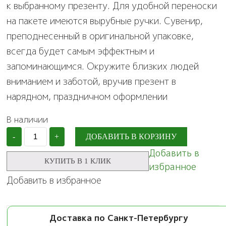
к выбранному презенту. Для удобной переноски
на пакете имеются вырубные ручки. Сувенир,
преподнесенный в оригинальной упаковке,
всегда будет самым эффектным и
запоминающимся. Окружите близких людей
вниманием и заботой, вручив презент в
нарядном, праздничном оформлении
В наличии
Количество
-
+
ДОБАВИТЬ В КОРЗИНУ
Пакет
"Лирика",
Добавить в
полиэтиленовый
КУПИТЬ В 1 КЛИК
избранное
с
вырубной
Добавить в избранное
ручкой,
20
х
30
Доставка по Санкт-Петербургу
см,