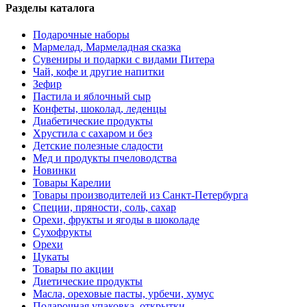
Разделы каталога
Подарочные наборы
Мармелад, Мармеладная сказка
Сувениры и подарки с видами Питера
Чай, кофе и другие напитки
Зефир
Пастила и яблочный сыр
Конфеты, шоколад, леденцы
Диабетические продукты
Хрустила с сахаром и без
Детские полезные сладости
Мед и продукты пчеловодства
Новинки
Товары Карелии
Товары производителей из Санкт-Петербурга
Специи, пряности, соль, сахар
Орехи, фрукты и ягоды в шоколаде
Сухофрукты
Орехи
Цукаты
Товары по акции
Диетические продукты
Масла, ореховые пасты, урбечи, хумус
Подарочная упаковка, открытки