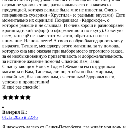
огромное удовольствие, распаковывая его и знакомясь с
продукцией, которая раньше была мне не известна. Очень
понравились сухарики «Хрустила» (с разными вкусами). Дети
моментально их оценили! Понравился «Кедрокофе», о
котором раньше и не слышала. И очень хорош и разнообразен
кронштадтский зефир (по оформлению и по вкусу). Советую
всем, кто ещё не знает этот магазин, обратить на него
внимание. Не пожалеете! А свою особую благодарность хочу
выразить Татьяне, менеджеру этого магазина, за ту помощь,
которую она мне оказала при выборе моего огромного заказа,
за её необыкновенную приветливость и доброжелательность,
за истинное желание помочь! Спасибо Вам, Таня!
С наступающим Новым Годом! Желаю всем сотрудникам
магазина и Вам, Танечка, лично, чтобы он был мирным,
спокойным, благополучным, счастливым! Здоровья всем,
успехов и процветания!
И ещё раз спасибо!
Валерия К.
:
01.12.2025 в 22:46
Я нахожусь далеко от Санкт-Петербурга, где живёт моя дочь, и