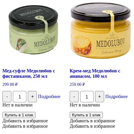
Мед-суфле Медолюбов с
Крем-мед Медолюбов с
фисташками, 250 мл
ананасом, 100 мл
299.00
₽
259.00
₽
Количество
Количество
-
+
Подробнее
-
+
Подробнее
Мед-
Крем-
суфле
мед
Нет в наличии
Нет в наличии
Медолюбов
Медолюбов
с
с
Купить в 1 клик
Купить в 1 клик
фисташками,
ананасом,
Добавить в избранное
Добавить в избранное
250
100
Добавить в избранное
Добавить в избранное
мл
мл