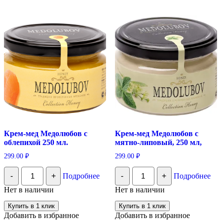
Крем-мед Медолюбов с
Крем-мед Медолюбов с
облепихой 250 мл.
мятно-липовый, 250 мл,
299.00
₽
299.00
₽
Количество
Количество
-
+
Подробнее
-
+
Подробнее
Крем-
Крем-
мед
мед
Нет в наличии
Нет в наличии
Медолюбов
Медолюбов
с
с
Купить в 1 клик
Купить в 1 клик
облепихой
мятно-
Добавить в избранное
Добавить в избранное
250
липовый,