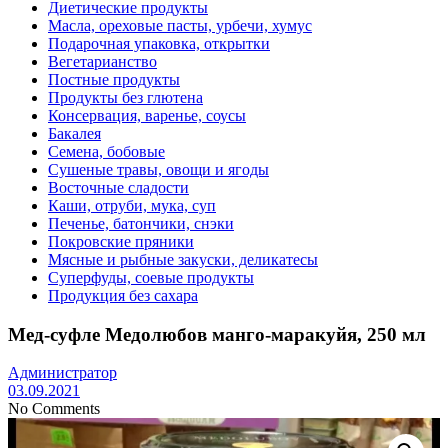
Диетические продукты
Масла, ореховые пасты, урбечи, хумус
Подарочная упаковка, открытки
Вегетарианство
Постные продукты
Продукты без глютена
Консервация, варенье, соусы
Бакалея
Семена, бобовые
Сушеные травы, овощи и ягоды
Восточные сладости
Каши, отруби, мука, суп
Печенье, батончики, снэки
Покровские пряники
Мясные и рыбные закуски, деликатесы
Суперфуды, соевые продукты
Продукция без сахара
Мед-суфле Медолюбов манго-маракуйя, 250 мл
Администратор
03.09.2021
No Comments