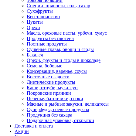
Товары по акции
Специи, пряности, соль, сахар
Сухофрукты
Вегетарианство
Цукаты
Орехи
Масла, ореховые пасты, урбечи, хумус
Продукты без глютена
Постные продукты
Сушеные травы, овощи и ягоды
Бакалея
Орехи, фрукты и ягоды в шоколаде
Семена, бобовые
Консервация, варенье, соусы
Восточные сладости
Диетические продукты
Каши, отруби, мука, суп
Покровские пряники
Печенье, батончики, снэки
Мясные и рыбные закуски, деликатесы
Суперфуды, соевые продукты
Продукция без сахара
Подарочная упаковка, открытки
Доставка и оплата
Акции