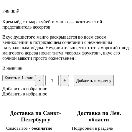
299.00
₽
Крем мёд с с маракуйей и манго — экзотический
представитель десертов.
Вкус душистого манго раскрывается во всем своем
великолепии в потрясающем сочетании с нежнейшим
натуральным мёдом. Неудивительно, что этот заморский плод
мангового дерева носит титул «короля фруктов», вкус его
сочной мякоти просто божественен!
В наличии
Количество
Купить в 1 клик
-
+
Добавить в корзину
Мед-
суфле
Добавить в избранное
Медолюбов
Добавить в избранное
манго-
маракуйя,
250
мл
Доставка по Санкт-
Доставка по Лен.
Петербургу
области
Самовывоз -
бесплатно
Подробней в разделе