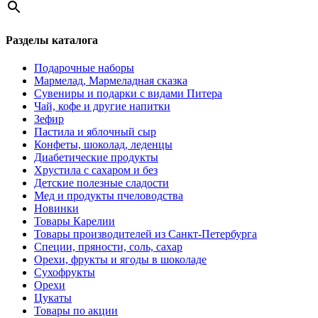
Разделы каталога
Подарочные наборы
Мармелад, Мармеладная сказка
Сувениры и подарки с видами Питера
Чай, кофе и другие напитки
Зефир
Пастила и яблочный сыр
Конфеты, шоколад, леденцы
Диабетические продукты
Хрустила с сахаром и без
Детские полезные сладости
Мед и продукты пчеловодства
Новинки
Товары Карелии
Товары производителей из Санкт-Петербурга
Специи, пряности, соль, сахар
Орехи, фрукты и ягоды в шоколаде
Сухофрукты
Орехи
Цукаты
Товары по акции