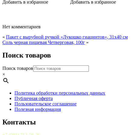
Добавить в избранное
Добавить в избранное
мл.
250
мл,
Нет комментариев
«
Пакет с вырубной ручкой «Лукошко гиацинтов», 31х40 см
Соль черная пищевая Четверговая, 100г
»
Поиск товаров
Поиск товаров
×
Политика обработки персональных данных
Публичная оферта
Пользовательское соглашение
Полезная информация
Контакты
+7 (981) 712-56-26