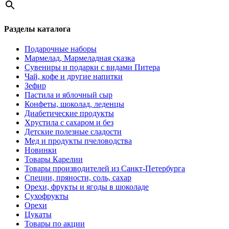
Разделы каталога
Подарочные наборы
Мармелад, Мармеладная сказка
Сувениры и подарки с видами Питера
Чай, кофе и другие напитки
Зефир
Пастила и яблочный сыр
Конфеты, шоколад, леденцы
Диабетические продукты
Хрустила с сахаром и без
Детские полезные сладости
Мед и продукты пчеловодства
Новинки
Товары Карелии
Товары производителей из Санкт-Петербурга
Специи, пряности, соль, сахар
Орехи, фрукты и ягоды в шоколаде
Сухофрукты
Орехи
Цукаты
Товары по акции