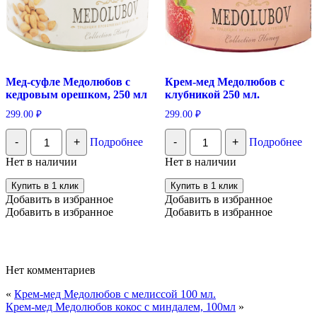
Мед-суфле Медолюбов с
Крем-мед Медолюбов с
кедровым орешком, 250 мл
клубникой 250 мл.
299.00
₽
299.00
₽
Количество
Количество
-
+
Подробнее
-
+
Подробнее
Мед-
Крем-
суфле
мед
Нет в наличии
Нет в наличии
Медолюбов
Медолюбов
с
с
Купить в 1 клик
Купить в 1 клик
кедровым
клубникой
Добавить в избранное
Добавить в избранное
орешком,
250
Добавить в избранное
Добавить в избранное
250
мл.
мл
Нет комментариев
«
Крем-мед Медолюбов с мелиссой 100 мл.
Крем-мед Медолюбов кокос с миндалем, 100мл
»