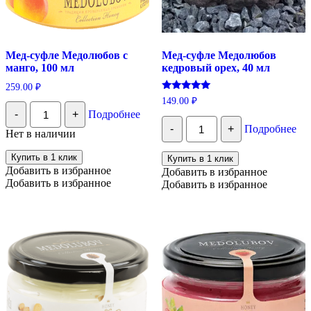
Мед-суфле Медолюбов с
Мед-суфле Медолюбов
манго, 100 мл
кедровый орех, 40 мл
259.00
₽
Оценка
149.00
₽
Количество
5.00
-
+
Подробнее
из 5
Мед-
Количество
суфле
-
+
Подробнее
Мед-
Нет в наличии
Медолюбов
суфле
с
Медолюбов
Купить в 1 клик
Купить в 1 клик
манго,
кедровый
Добавить в избранное
Добавить в избранное
100
орех,
Добавить в избранное
мл
Добавить в избранное
40
мл