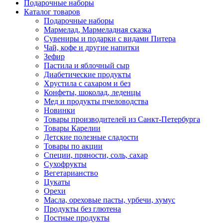
Подарочные наборы
Каталог товаров
Подарочные наборы
Мармелад, Мармеладная сказка
Сувениры и подарки с видами Питера
Чай, кофе и другие напитки
Зефир
Пастила и яблочный сыр
Диабетические продукты
Хрустила с сахаром и без
Конфеты, шоколад, леденцы
Мед и продукты пчеловодства
Новинки
Товары производителей из Санкт-Петербурга
Товары Карелии
Детские полезные сладости
Товары по акции
Специи, пряности, соль, сахар
Сухофрукты
Вегетарианство
Цукаты
Орехи
Масла, ореховые пасты, урбечи, хумус
Продукты без глютена
Постные продукты