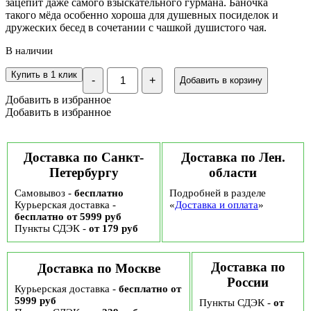
зацепит даже самого взыскательного гурмана. Баночка
такого мёда особенно хороша для душевных посиделок и
дружеских бесед в сочетании с чашкой душистого чая.
В наличии
Количество
Купить в 1 клик
-
+
Добавить в корзину
Мед-
суфле
Добавить в избранное
Медолюбов
Добавить в избранное
Лесные
ягоды,
250
мл
Доставка по Санкт-
Доставка по Лен.
Петербургу
области
Самовывоз -
бесплатно
Подробней в разделе
Курьерская доставка -
«
Доставка и оплата
»
бесплатно от 5999 руб
Пункты СДЭК -
от 179 руб
Доставка по
Доставка по Москве
России
Курьерская доставка -
бесплатно от
5999 руб
Пункты СДЭК -
от