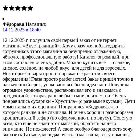
Фёдорова Наталия
:
14.12.2025 в 18:40
12.12.2025 г. получила свой первый заказ от интернет-
магазина «Вкус традиций». Хочу сразу же поблагодарить
сотрудников этого магазина за безупречно отлаженную,
чёткую, профессиональную работу! Каталог огромный, при
этом составлен очень удобно. Можно купить всё — сладкое,
кислое, солёное, на любой вкус, для детей и для взрослых.
Некоторые товары просто поражают красотой своего
оформления! Глаза просто разбегаются! Заказ пришёл точно в
назначенный срок, упаковано всё было идеально. Получила
огромное удовольствие, распаковывая его и знакомясь с
продукцией, которая раньше была мне не известна. Очень
понравились сухарики «Хрустила» (с разными вкусами). Дети
моментально их оценили! Понравился «Кедрокофе», о
котором раньше и не слышала. И очень хорош и разнообразен
кронштадтский зефир (по оформлению и по вкусу). Советую
всем, кто ещё не знает этот магазин, обратить на него
внимание. Не пожалеете! А свою особую благодарность хочу
выразить Татьяне, менеджеру этого магазина, за ту помощь,