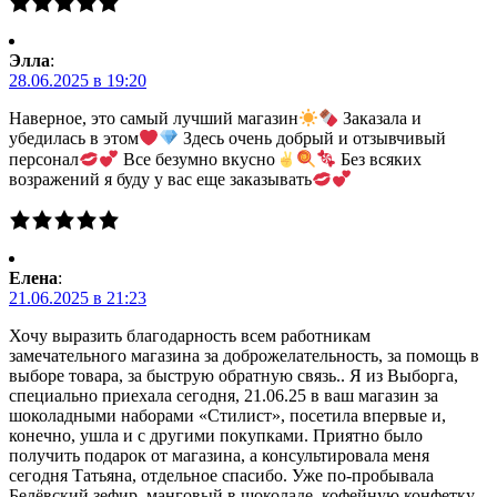
Элла
:
28.06.2025 в 19:20
Наверное, это самый лучший магазин
Заказала и
убедилась в этом
Здесь очень добрый и отзывчивый
персонал
Все безумно вкусно
Без всяких
возражений я буду у вас еще заказывать
Елена
:
21.06.2025 в 21:23
Хочу выразить благодарность всем работникам
замечательного магазина за доброжелательность, за помощь в
выборе товара, за быструю обратную связь.. Я из Выборга,
специально приехала сегодня, 21.06.25 в ваш магазин за
шоколадными наборами «Стилист», посетила впервые и,
конечно, ушла и с другими покупками. Приятно было
получить подарок от магазина, а консультировала меня
сегодня Татьяна, отдельное спасибо. Уже по-пробывала
Белёвский зефир, манговый в шоколаде, кофейную конфетку