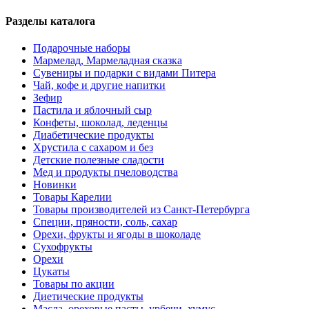
Разделы каталога
Подарочные наборы
Мармелад, Мармеладная сказка
Сувениры и подарки с видами Питера
Чай, кофе и другие напитки
Зефир
Пастила и яблочный сыр
Конфеты, шоколад, леденцы
Диабетические продукты
Хрустила с сахаром и без
Детские полезные сладости
Мед и продукты пчеловодства
Новинки
Товары Карелии
Товары производителей из Санкт-Петербурга
Специи, пряности, соль, сахар
Орехи, фрукты и ягоды в шоколаде
Сухофрукты
Орехи
Цукаты
Товары по акции
Диетические продукты
Масла, ореховые пасты, урбечи, хумус