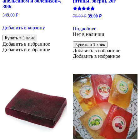
апельсином и облепихой»,
(птицы, звери), 20г
300г
Первоначальная
Текущая
Оценка
349.00
₽
79.00
₽
39.00
₽
5.00
цена
цена:
из 5
составляла
39.00 ₽.
Добавить в корзину
Подробнее
79.00 ₽.
Нет в наличии
Купить в 1 клик
Добавить в избранное
Купить в 1 клик
Добавить в избранное
Добавить в избранное
Добавить в избранное