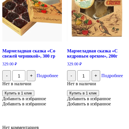
Мармеладная сказка «Со
Мармеладная сказка «С
свежей черникой», 300 гр
кедровым орехом», 200г
329.00
₽
329.00
₽
Количество
Количество
-
+
Подробнее
-
+
Подробнее
Мармеладная
Мармеладная
сказка
сказка
Нет в наличии
Нет в наличии
"Со
«С
свежей
кедровым
Купить в 1 клик
Купить в 1 клик
черникой",
орехом»,
Добавить в избранное
Добавить в избранное
300
200г
Добавить в избранное
Добавить в избранное
гр
Нет комментариев