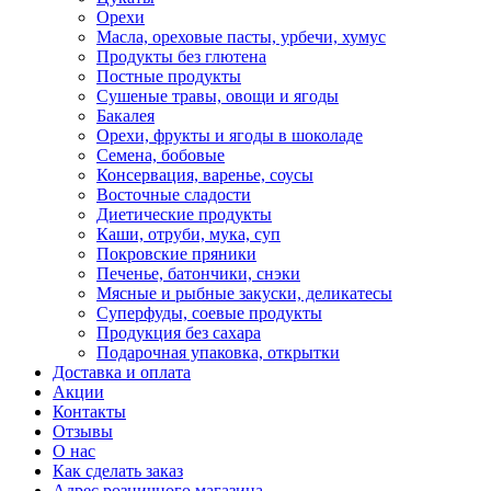
Орехи
Масла, ореховые пасты, урбечи, хумус
Продукты без глютена
Постные продукты
Сушеные травы, овощи и ягоды
Бакалея
Орехи, фрукты и ягоды в шоколаде
Семена, бобовые
Консервация, варенье, соусы
Восточные сладости
Диетические продукты
Каши, отруби, мука, суп
Покровские пряники
Печенье, батончики, снэки
Мясные и рыбные закуски, деликатесы
Суперфуды, соевые продукты
Продукция без сахара
Подарочная упаковка, открытки
Доставка и оплата
Акции
Контакты
Отзывы
О нас
Как сделать заказ
Адрес розничного магазина