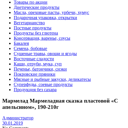
Товары по акции
Диетические продукты
Масла, ореховые пасты, урбечи, хумус
Подарочная упаковка, открытки
Вегетарианство
Постные продукты
Продукты без глютена
Консервация, варенье, соусы
Бакалея
Семена, бобовые
Сушеные травы, овощи и ягоды
Восточные сладости
Каши, отруби, мука, суп
Печенье, батончики, снэки
Покровские пряники
Мясные и рыбные закуски, деликатесы
Суперфуды, соевые продукты
Продукция без сахара
Мармелад Мармеладная сказка пластовой «С
апельсином», 190-210г
Администратор
30.01.2019