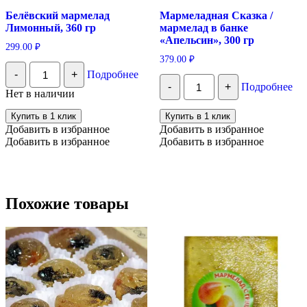
Белёвский мармелад
Мармеладная Сказка /
Лимонный, 360 гр
мармелад в банке
«Апельсин», 300 гр
299.00
₽
379.00
₽
Количество
-
+
Подробнее
Белёвский
Количество
-
+
Подробнее
мармелад
Мармеладная
Нет в наличии
Лимонный,
Сказка
360
/
Купить в 1 клик
Купить в 1 клик
гр
мармелад
Добавить в избранное
Добавить в избранное
в
Добавить в избранное
Добавить в избранное
банке
"Апельсин",
300
гр
Похожие товары