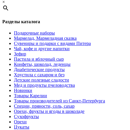
×
Разделы каталога
Подарочные наборы
Мармелад, Мармеладная сказка
Сувениры и подарки с видами Питера
Чай, кофе и другие напитки
Зефир
Пастила и яблочный сыр
Конфеты, шоколад, леденцы
Диабетические продукты
Хрустила с сахаром и без
Детские полезные сладости
Мед и продукты пчеловодства
Новинки
Товары Карелии
Товары производителей из Санкт-Петербурга
Специи, пряности, соль, сахар
Орехи, фрукты и ягоды в шоколаде
Сухофрукты
Орехи
Цукаты