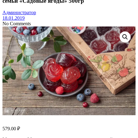
семьи «Садовые ягоды» 500гр
Администратор
18.01.2019
No Comments
579.00
₽