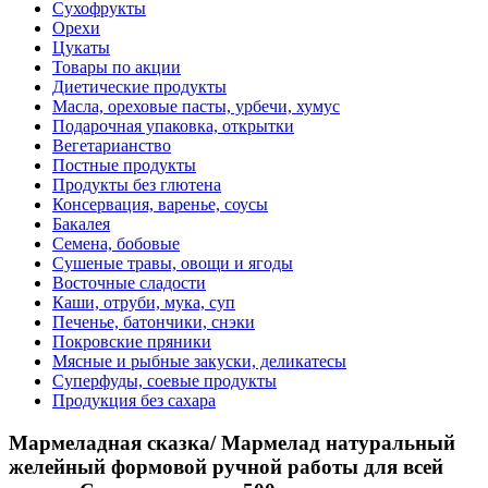
Сухофрукты
Орехи
Цукаты
Товары по акции
Диетические продукты
Масла, ореховые пасты, урбечи, хумус
Подарочная упаковка, открытки
Вегетарианство
Постные продукты
Продукты без глютена
Консервация, варенье, соусы
Бакалея
Семена, бобовые
Сушеные травы, овощи и ягоды
Восточные сладости
Каши, отруби, мука, суп
Печенье, батончики, снэки
Покровские пряники
Мясные и рыбные закуски, деликатесы
Суперфуды, соевые продукты
Продукция без сахара
Мармеладная сказка/ Мармелад натуральный
желейный формовой ручной работы для всей