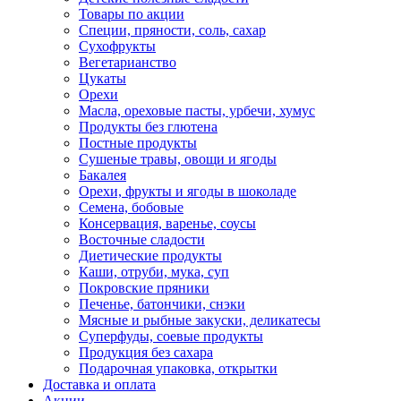
Товары по акции
Специи, пряности, соль, сахар
Сухофрукты
Вегетарианство
Цукаты
Орехи
Масла, ореховые пасты, урбечи, хумус
Продукты без глютена
Постные продукты
Сушеные травы, овощи и ягоды
Бакалея
Орехи, фрукты и ягоды в шоколаде
Семена, бобовые
Консервация, варенье, соусы
Восточные сладости
Диетические продукты
Каши, отруби, мука, суп
Покровские пряники
Печенье, батончики, снэки
Мясные и рыбные закуски, деликатесы
Суперфуды, соевые продукты
Продукция без сахара
Подарочная упаковка, открытки
Доставка и оплата
Акции