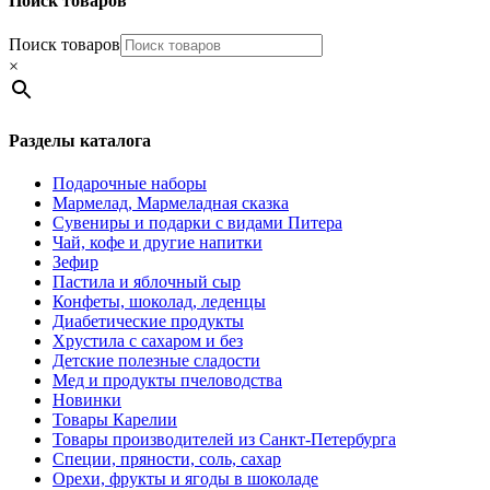
Поиск товаров
Поиск товаров
×
Разделы каталога
Подарочные наборы
Мармелад, Мармеладная сказка
Сувениры и подарки с видами Питера
Чай, кофе и другие напитки
Зефир
Пастила и яблочный сыр
Конфеты, шоколад, леденцы
Диабетические продукты
Хрустила с сахаром и без
Детские полезные сладости
Мед и продукты пчеловодства
Новинки
Товары Карелии
Товары производителей из Санкт-Петербурга
Специи, пряности, соль, сахар
Орехи, фрукты и ягоды в шоколаде