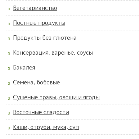
Вегетарианство
Постные продукты
Продукты без глютена
Консервация, варенье, соусы
Бакалея
Семена, бобовые
Сушеные травы, овощи и ягоды
Восточные сладости
Каши, отруби, мука, суп