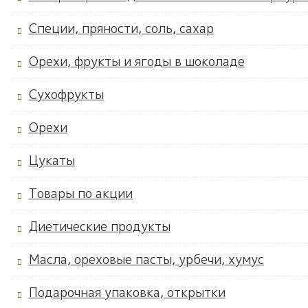
Специи, пряности, соль, сахар
Орехи, фрукты и ягоды в шоколаде
Сухофрукты
Орехи
Цукаты
Товары по акции
Диетические продукты
Масла, ореховые пасты, урбечи, хумус
Подарочная упаковка, открытки