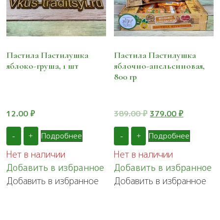
Пастила Пастилушка
Пастила Пастилушка
яблоко-груша, 1 шт
яблочно-апельсиновая,
800 гр
Первоначальная
Текущая
12.00
₽
389.00
₽
379.00
₽
цена
цена:
составляла
379.00 ₽.
Подробнее
Подробнее
-
+
-
+
389.00 ₽.
Нет в наличии
Нет в наличии
Добавить в избранное
Добавить в избранное
Добавить в избранное
Добавить в избранное