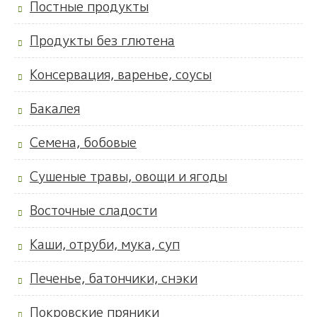
Постные продукты
Продукты без глютена
Консервация, варенье, соусы
Бакалея
Семена, бобовые
Сушеные травы, овощи и ягоды
Восточные сладости
Каши, отруби, мука, суп
Печенье, батончики, снэки
Покровские пряники