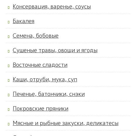
Консервация, варенье, соусы
Бакалея
Семена, бобовые
Сушеные травы, овощи и ягоды
Восточные сладости
Каши, отруби, мука, суп
Печенье, батончики, снэки
Покровские пряники
Мясные и рыбные закуски, деликатесы