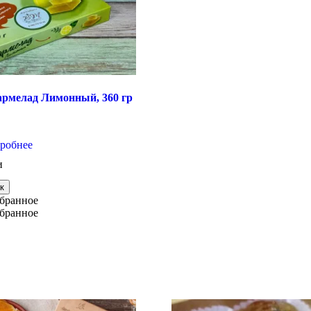
армелад Лимонный, 360 гр
робнее
и
к
збранное
збранное