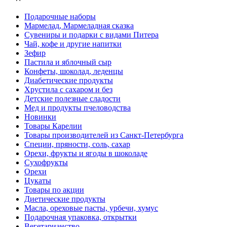
Подарочные наборы
Мармелад, Мармеладная сказка
Сувениры и подарки с видами Питера
Чай, кофе и другие напитки
Зефир
Пастила и яблочный сыр
Конфеты, шоколад, леденцы
Диабетические продукты
Хрустила с сахаром и без
Детские полезные сладости
Мед и продукты пчеловодства
Новинки
Товары Карелии
Товары производителей из Санкт-Петербурга
Специи, пряности, соль, сахар
Орехи, фрукты и ягоды в шоколаде
Сухофрукты
Орехи
Цукаты
Товары по акции
Диетические продукты
Масла, ореховые пасты, урбечи, хумус
Подарочная упаковка, открытки
Вегетарианство