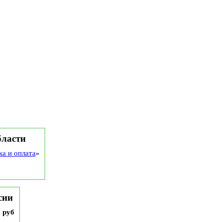
бласти
ка и оплата
»
сии
9 руб