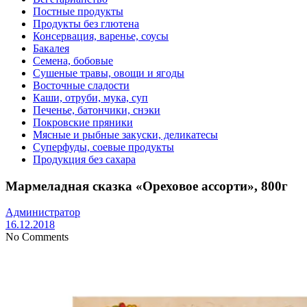
Постные продукты
Продукты без глютена
Консервация, варенье, соусы
Бакалея
Семена, бобовые
Сушеные травы, овощи и ягоды
Восточные сладости
Каши, отруби, мука, суп
Печенье, батончики, снэки
Покровские пряники
Мясные и рыбные закуски, деликатесы
Суперфуды, соевые продукты
Продукция без сахара
Мармеладная сказка «Ореховое ассорти», 800г
Администратор
16.12.2018
No Comments