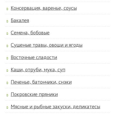
Консервация, варенье, соусы
Бакалея
Семена, бобовые
Сушеные травы, овощи и ягоды
Восточные сладости
Каши, отруби, мука, суп
Печенье, батончики, снэки
Покровские пряники
Мясные и рыбные закуски, деликатесы