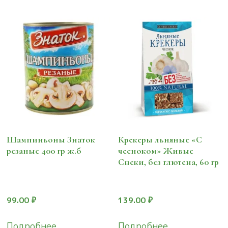
Шампиньоны Знаток
Крекеры льняные «С
резаные 400 гр ж.б
чесноком» Живые
Снеки, без глютена, 60 гр
99.00
₽
139.00
₽
Подробнее
Подробнее