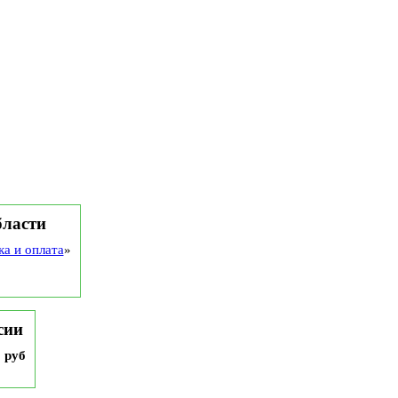
бласти
ка и оплата
»
сии
9 руб