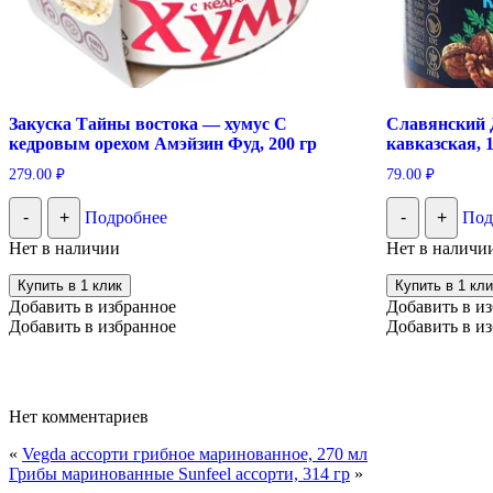
Закуска Тайны востока — хумус С
Славянский 
кедровым орехом Амэйзин Фуд, 200 гр
кавказская, 
279.00
₽
79.00
₽
-
+
Подробнее
-
+
Под
Нет в наличии
Нет в наличи
Купить в 1 клик
Купить в 1 кли
Добавить в избранное
Добавить в и
Добавить в избранное
Добавить в и
Нет комментариев
«
Vegda ассорти грибное маринованное, 270 мл
Грибы маринованные Sunfeel ассорти, 314 гр
»