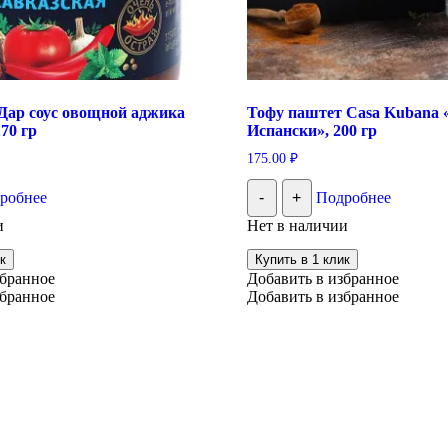
Дар соус овощной аджика
Тофу паштет Casa Kubana 
170 гр
Испански», 200 гр
175.00
₽
робнее
-
+
Подробнее
и
Нет в наличии
к
Купить в 1 клик
збранное
Добавить в избранное
збранное
Добавить в избранное