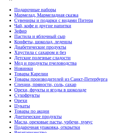
Подарочные наборы
Мармелад, Мармеладная сказка
Сувениры и подарки с видами Питера
Чай, кофе и другие напитки
Зефир
Пастила и яблочный сыр
Конфеты, шоколад, леденцы
Диабетические продукты
Хрустила с сахаром и без
Детские полезные сладости
Мед и продукты пчеловодства
Новинки
Товары Карелии
Товары производителей из Санкт-Петербурга
Специи, пряности, соль, сахар
Орехи, фрукты и ягоды в шоколаде
Сухофрукты
Орехи
Цукаты
Товары по акции
Диетические продукты
Масла, ореховые пасты, урбечи, хумус
Подарочная упаковка, открытки
Вегетарианство