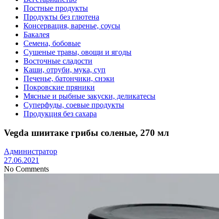
Постные продукты
Продукты без глютена
Консервация, варенье, соусы
Бакалея
Семена, бобовые
Сушеные травы, овощи и ягоды
Восточные сладости
Каши, отруби, мука, суп
Печенье, батончики, снэки
Покровские пряники
Мясные и рыбные закуски, деликатесы
Суперфуды, соевые продукты
Продукция без сахара
Vegda шиитаке грибы соленые, 270 мл
Администратор
27.06.2021
No Comments