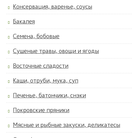
Консервация, варенье, соусы
Бакалея
Семена, бобовые
Сушеные травы, овощи и ягоды
Восточные сладости
Каши, отруби, мука, суп
Печенье, батончики, снэки
Покровские пряники
Мясные и рыбные закуски, деликатесы