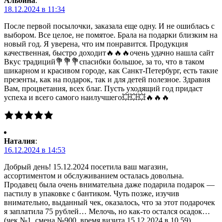
Альбина
:
18.12.2024 в 11:34
После первой посылочки, заказала еще одну. И не ошиблась с
выбором. Все целое, не помятое. Брала на подарки близким на
новый год. Я уверена, что им понравится. Продукция
качественная, быстро доходит🔥🔥🔥очень удачно нашла сайт
Вкус традиций💐💐💐спасибки большое, за то, что в таком
шикарном и красивом городе, как Санкт-Петербург, есть такие
презенты, как на подарок, так и для детей полезное. Здравия
Вам, процветания, всех благ. Пусть уходящий год придаст
успеха и всего самого наилучшего💥💥💥🔥🔥🔥
Наталия
:
16.12.2024 в 14:53
Добрый день! 15.12.2024 посетила ваш магазин,
ассортиментом и обслуживанием осталась довольна.
Продавец была очень внимательна даже подарила подарок —
пастилу в упаковке с бантиком. Чуть позже, изучив
внимательно, выданный чек, оказалось, что за этот подарочек
я заплатила 75 рублей… Мелочь, но как-то остался осадок…
(чек №1, смена №900, время визита 15.12.2024 в 10.59).