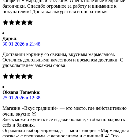
конфеты » Народный закусон». Очень полезные кедровые
батончики. Спасибо огромное за работу и внимание к
покупателям! Доставка аккуратная и оперативная.
Дарья
:
30.01.2026 в 21:48
Доставили корзину со свежим, вкусным мармеладом.
Остались довольными качеством и временем доставки. С
удовольствием закажем снова!
Oksana Tomenko
:
25.01.2026 в 12:38
Магазин «Вкус традиций» — это место, где действительно
очень вкусно 😍
Здесь можно купить всё и даже больше, чтобы порадовать
себя и близких.
Огромный выбор мармелада — мой фаворит «Мармеладная
сказка»: с орешками, с черносливом и с вишней 🍒 Это