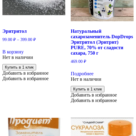
Эритритол
Натуральный
сахарозаменитель DopDrops
99.00
₽
–
399.00
₽
Эритритол (Эритрит)
Этот
PURE, 70% от сладости
В корзину
товар
сахара, 750 г
Нет в наличии
имеет
469.00
₽
несколько
Купить в 1 клик
вариаций.
Добавить в избранное
Подробнее
Опции
Добавить в избранное
Нет в наличии
можно
выбрать
Купить в 1 клик
на
Добавить в избранное
странице
Добавить в избранное
товара.