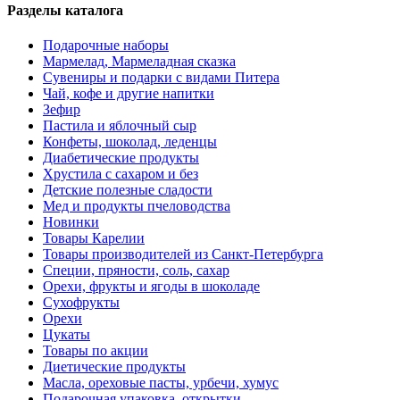
Разделы каталога
Подарочные наборы
Мармелад, Мармеладная сказка
Сувениры и подарки с видами Питера
Чай, кофе и другие напитки
Зефир
Пастила и яблочный сыр
Конфеты, шоколад, леденцы
Диабетические продукты
Хрустила с сахаром и без
Детские полезные сладости
Мед и продукты пчеловодства
Новинки
Товары Карелии
Товары производителей из Санкт-Петербурга
Специи, пряности, соль, сахар
Орехи, фрукты и ягоды в шоколаде
Сухофрукты
Орехи
Цукаты
Товары по акции
Диетические продукты
Масла, ореховые пасты, урбечи, хумус
Подарочная упаковка, открытки