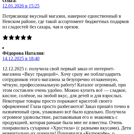
Ольга
:
12.01.2026 в 15:25
Потрясающе вкусный магазин, наверное единственный в
Невском районе, где такой ассортимент бюджетных подарков
из сладостей без сахара, чая и орехов.
Фёдорова Наталия
:
14.12.2025 в 18:40
12.12.2025 г. получила свой первый заказ от интернет-
магазина «Вкус традиций». Хочу сразу же поблагодарить
сотрудников этого магазина за безупречно отлаженную,
чёткую, профессиональную работу! Каталог огромный, при
этом составлен очень удобно. Можно купить всё — сладкое,
кислое, солёное, на любой вкус, для детей и для взрослых.
Некоторые товары просто поражают красотой своего
оформления! Глаза просто разбегаются! Заказ пришёл точно в
назначенный срок, упаковано всё было идеально. Получила
огромное удовольствие, распаковывая его и знакомясь с
продукцией, которая раньше была мне не известна. Очень
понравились сухарики «Хрустила» (с разными вкусами). Дети
моментально их оценили! Понравился «Кедрокофе», о