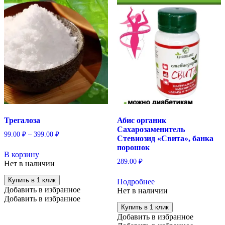
Трегалоза
Абис органик
Сахарозаменитель
99.00
₽
–
399.00
₽
Стевиозид «Свита», банка
Этот
порошок
В корзину
товар
289.00
₽
Нет в наличии
имеет
несколько
Купить в 1 клик
Подробнее
вариаций.
Добавить в избранное
Нет в наличии
Опции
Добавить в избранное
можно
Купить в 1 клик
выбрать
Добавить в избранное
на