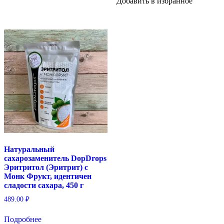
Добавить в избранное
странице
товара.
Натуральный
сахарозаменитель DopDrops
Эритритол (Эритрит) с
Монк Фрукт, идентичен
сладости сахара, 450 г
489.00
₽
Подробнее