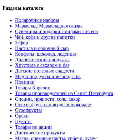
Разделы каталога
Подарочные наборы
Мармелад, Мармеладная сказка
Сувениры и подарки с видами Питера
Чай, кофе и другие напитки
Зефир
Пастила и яблочный сыр
Конфеты, шоколад, леденцы
Диабетические продукты
Хрустила с сахаром и без
Детские полезные сладости
Мед и продукты пчеловодства
Новинки
Товары Карелии
Товары производителей из Санкт-Петербурга
Специи, пряности, соль, сахар
Орехи, фрукты и ягоды в шоколаде
Сухофрукты
Орехи
Цукаты
Товары по акции
Диетические продукты
Масла, ореховые пасты, урбечи, хумус